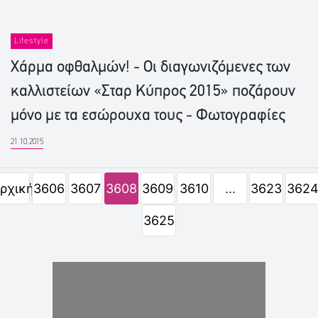
Lifestyle
Χάρμα οφθαλμών! - Οι διαγωνιζόμενες των
καλλιστείων «Σταρ Κύπρος 2015» ποζάρουν
μόνο με τα εσώρουχα τους - Φωτογραφίες
21.10.2015
ρχική
3606
3607
3608
3609
3610
...
3623
362
3625