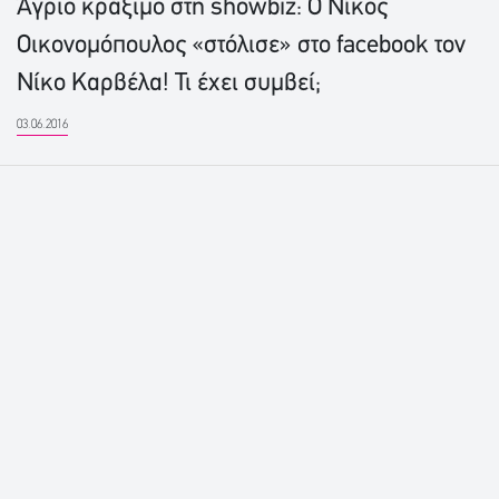
Άγριο κράξιμο στη showbiz: Ο Νίκος
Οικονομόπουλος «στόλισε» στο facebook τον
Νίκο Καρβέλα! Τι έχει συμβεί;
03.06.2016