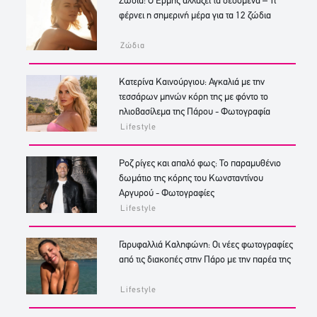
Ζώδια: Ο Ερμής αλλάζει τα δεδομένα – Τι
φέρνει η σημερινή μέρα για τα 12 ζώδια
Ζώδια
Κατερίνα Καινούργιου: Αγκαλιά με την
τεσσάρων μηνών κόρη της με φόντο το
ηλιοβασίλεμα της Πάρου - Φωτογραφία
Lifestyle
Ροζ ρίγες και απαλό φως: Το παραμυθένιο
δωμάτιο της κόρης του Κωνσταντίνου
Αργυρού - Φωτογραφίες
Lifestyle
Γαρυφαλλιά Καληφώνη: Οι νέες φωτογραφίες
από τις διακοπές στην Πάρο με την παρέα της
Lifestyle