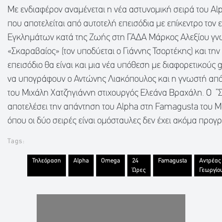
Με ενδιαφέρον αναμένεται η νέα αστυνομική σειρά του Al
που αποτελείται από αυτοτελή επεισόδια με επίκεντρο τον
Εγκλημάτων κατά της Ζωής στη ΓΑΔΑ Μάρκος Αλεξίου γνω
«Σκαραβαίος» (τον υποδύεται ο Γιάννης Τσορτέκης) και τη
επεισόδιο θα είναι και μια νέα υπόθεση με διαφορετικούς g
να υπογράφουν ο Αντώνης Λιακόπουλος και η γνωστή από τι
του Μιχάλη Χατζηγιάννη στιχουργός Ελεάνα Βραχάλη. Ο “
αποτελέσει την απάντηση του Alpha στη Famagusta του 
όπου οι δύο σειρές είναι ομόσταυλες δεν έχει ακόμα προγρ
Tags:
Τηλεόραση
Alpha
Omega
24
Famagusta
Αντρέας
Ώρες
Γεωργίο