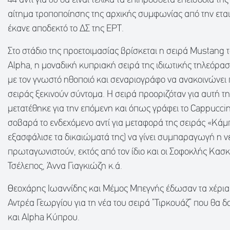
44 αντί για 60 θα είναι τελικά τα επιπρόσθετα επεισόδια τη
αίτημα τροποποίησης της αρχικής συμφωνίας από την ετ
έκανε αποδεκτό το ΔΣ της ΕΡΤ.
Στο στάδιο της προετοιμασίας βρίσκεται η σειρά Mustang
Alpha, η μοναδική κυπριακή σειρά της ιδιωτικής τηλεόρα
με τον γνωστό ηθοποιό και σεναριογράφο να ανακοινώνει 
σειράς ξεκινούν σύντομα. Η σειρά προοριζόταν για αυτή τ
μετατέθηκε για την επόμενη και όπως γράφει το Cappuccin
σοβαρά το ενδεχόμενο αντί για μεταφορά της σειράς «Κάμ
εξασφάλισε τα δικαιώματά της) να γίνει συμπαραγωγή η 
πρωταγωνιστούν, εκτός από τον ίδιο και οι Σοφοκλής Κασ
Τσέλεπος, Άννα Γιαγκιώζη κ.ά.
Θεοχάρης Ιωαννίδης και Μέμος Μπεγνής έδωσαν τα χέρια
Αντρέα Γεωργίου για τη νέα του σειρά “Τιρκουάζ” που θα 
και Alpha Κύπρου.