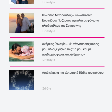
Lifestyle
Φίλιππος Μιχόπουλος – Κωνσταντίνα
Ευριπίδου: Ποζάρουν αγκαλιά με φόντο το
ηλιοβασίλεμα της Σαντορίνης
Lifestyle
Ανδρέας Γεωργίου: «Η γέννηση της κόρης
μου άλλαξε ριζικά τη ζωή μου και με
αναδιαμόρφωσε ως άνθρωπο»
Lifestyle
Αυτά είναι τα πιο ελκυστικά ζώδια του κύκλου
Ζώδια