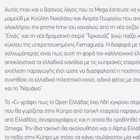
Αυτός ήταν και ο βασικός λόγος που το Mega έσπευσε να 
μαμούθ με Κούλλη Νικολάου και Αντρέα Γεωργίου που α
ολοκλήρου την prime time του καναλιού από τη νέα σεζόν 
“Ελιάς” και τη νέα δραματική σειρά “Τιρκουάζ” (ενώ παίζει 
κύκλου της υπερεπιτυχημένης Famagusta. Η διαφορά με 
χαλουμόπερας είναι πως αυτή τη φορά τον καλλιτεχνικό έλ
αποκλειστικά τα ελλαδικά κανάλια με τις κυπριακές εταιρ
εκτέλεση παραγωγής έτσι ώστε να διασφαλιστεί η ποιότητα 
συνηθίσει το ελλαδικό τηλεοπτικό κοινό, ειδικά φέτος με σ
και το “Ναυάγιο”.
Το «C» γράφει πως το Open Ελλάδας έχει ήδη εγκρίνει σει
που θα γυρίζεται στην Κύπρο από τοπική εταιρεία παραγω
από Ελλαδίτες σεναριογράφους και η οποία θα προβληθεί 
Omega. Την ίδια τακτική θα ακολουθήσει και ο Alpha Ελλ
το πεδίο στην Κύπρο με στόχο να κάνει τουλάχιστον μία κ