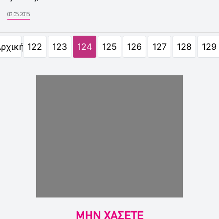
03.05.2015
ρχική
122
123
124
125
126
127
128
129
ΜΗΝ ΧΑΣΕΤΕ