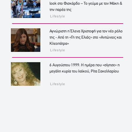
look στο Φισκάρδο – Το γεύμα με τον Μάκη &
την παρέα της
Lifestyle
Αγνώριστη η Έλενα Χριστοφή για τον νέο ρόλο
της - Από τη «Γη της Ελιάς» στο «Αντώνιος και
Κλεοπάτρα»
Lifestyle
6 Αυγούστου 1999: Η ημέρα που «σίγησε» η
μεγάλη κυρία του λαϊκού, Ρίτα Σακελλαρίου
Lifestyle