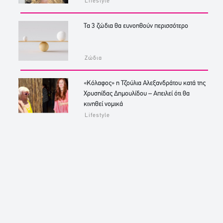
Lifestyle
Τα 3 ζώδια θα ευνοηθούν περισσότερο
Ζώδια
«Κόλαφος» η Τζούλια Αλεξανδράτου κατά της
Χρυσηίδας Δημουλίδου – Απειλεί ότι θα
κινηθεί νομικά
Lifestyle