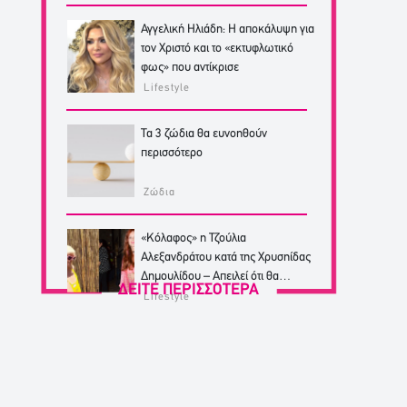
Αγγελική Ηλιάδη: Η αποκάλυψη για
τον Χριστό και το «εκτυφλωτικό
φως» που αντίκρισε
Lifestyle
Τα 3 ζώδια θα ευνοηθούν
περισσότερο
Ζώδια
«Κόλαφος» η Τζούλια
Αλεξανδράτου κατά της Χρυσηίδας
Δημουλίδου – Απειλεί ότι θα
ΔΕΙΤΕ ΠΕΡΙΣΣΟΤΕΡΑ
κινηθεί νομικά
Lifestyle