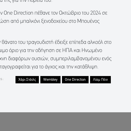
 της για την πορεία του.
 One Direction πέθανε τον Οκτώβριο του 2024 σε
πτώση από μπαλκόνι ξενοδοχείου στο Μπουένος
ν θάνατο του τραγουδιστή έδειξε επίπεδα αλκοόλ στο
όμιμο όριο για την οδήγηση σε ΗΠΑ και Ηνωμένο
 ίχνη διαφόρων ουσιών, συμπεριλαμβανομένου ενός
ογραφείται για το άγχος και την κατάθλιψη.
s:
Χάρι Στάιλς
Wembley
One Direction
Λίαμ Πέιν