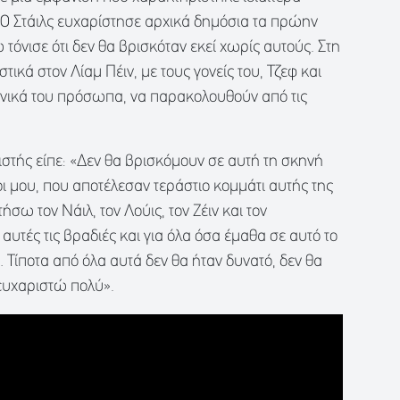
 Ο Στάιλς ευχαρίστησε αρχικά δημόσια τα πρώην
τόνισε ότι δεν θα βρισκόταν εκεί χωρίς αυτούς. Στη
ικά στον Λίαμ Πέιν, με τους γονείς του, Τζεφ και
ενικά του πρόσωπα, να παρακολουθούν από τις
ιστής είπε: «Δεν θα βρισκόμουν σε αυτή τη σκηνή
οι μου, που αποτέλεσαν τεράστιο κομμάτι αυτής της
σω τον Νάιλ, τον Λούις, τον Ζέιν και τον
αυτές τις βραδιές και για όλα όσα έμαθα σε αυτό το
… Τίποτα από όλα αυτά δεν θα ήταν δυνατό, δεν θα
ευχαριστώ πολύ».