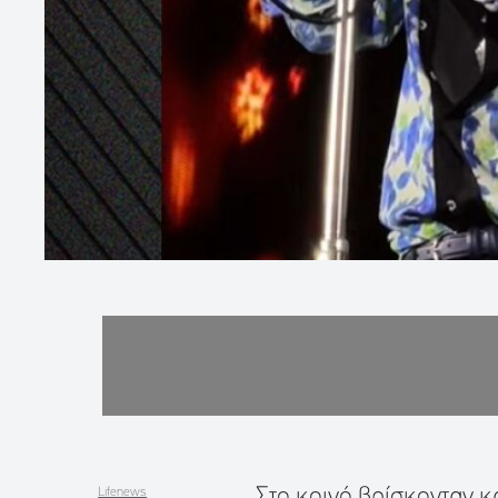
Στο κοινό βρίσκονταν κα
Lifenews