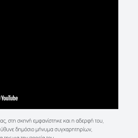
ίας, στη σκηνή εμφανίστηκε και η αδερφή του,
απηύθυνε δημόσιο μήνυμα συγχαρητηρίων,