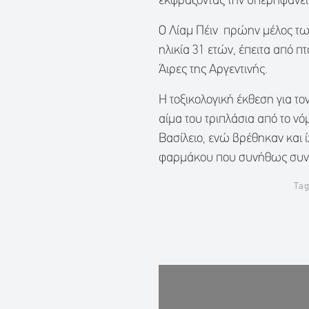
εκφράζοντας την υπερηφάνεια
Ο Λίαμ Πέιν πρώην μέλος των
ηλικία 31 ετών, έπειτα από 
Άιρες της Αργεντινής.
Η τοξικολογική έκθεση για το
αίμα του τριπλάσια από το ν
Βασίλειο, ενώ βρέθηκαν και
φαρμάκου που συνήθως συνταγ
Tag