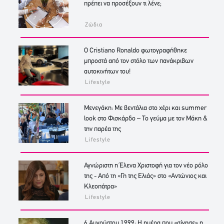
πρέπει να προσέξουν τι λένε;
Ζώδια
Ο Cristiano Ronaldo φωτογραφήθηκε
μπροστά από τον στόλο των πανάκριβων
αυτοκινήτων του!
Lifestyle
Μενεγάκη: Με βεντάλια στο χέρι και summer
look στο Φισκάρδο – Το γεύμα με τον Μάκη &
την παρέα της
Lifestyle
Αγνώριστη η Έλενα Χριστοφή για τον νέο ρόλο
της - Από τη «Γη της Ελιάς» στο «Αντώνιος και
Κλεοπάτρα»
Lifestyle
6 Αυγούστου 1999: Η ημέρα που «σίγησε» η