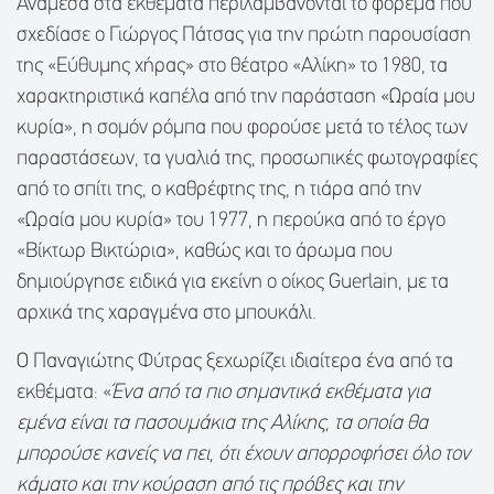
Ανάμεσα στα εκθέματα περιλαμβάνονται το φόρεμα που
σχεδίασε ο Γιώργος Πάτσας για την πρώτη παρουσίαση
της «Εύθυμης χήρας» στο θέατρο «Αλίκη» το 1980, τα
χαρακτηριστικά καπέλα από την παράσταση «Ωραία μου
κυρία», η σομόν ρόμπα που φορούσε μετά το τέλος των
παραστάσεων, τα γυαλιά της, προσωπικές φωτογραφίες
από το σπίτι της, ο καθρέφτης της, η τιάρα από την
«Ωραία μου κυρία» του 1977, η περούκα από το έργο
«Βίκτωρ Βικτώρια», καθώς και το άρωμα που
δημιούργησε ειδικά για εκείνη ο οίκος Guerlain, με τα
αρχικά της χαραγμένα στο μπουκάλι.
Ο Παναγιώτης Φύτρας ξεχωρίζει ιδιαίτερα ένα από τα
εκθέματα: «
Ένα από τα πιο σημαντικά εκθέματα για
εμένα είναι τα πασουμάκια της Αλίκης, τα οποία θα
μπορούσε κανείς να πει, ότι έχουν απορροφήσει όλο τον
κάματο και την κούραση από τις πρόβες και την