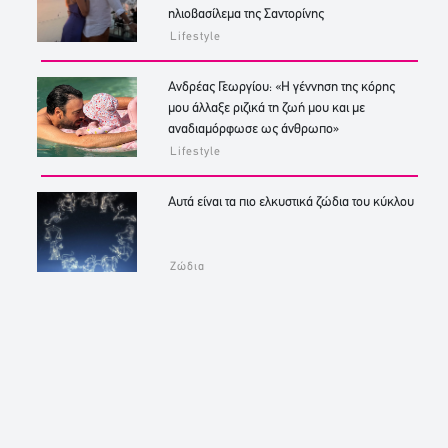
ηλιοβασίλεμα της Σαντορίνης
Lifestyle
Ανδρέας Γεωργίου: «Η γέννηση της κόρης
μου άλλαξε ριζικά τη ζωή μου και με
αναδιαμόρφωσε ως άνθρωπο»
Lifestyle
Αυτά είναι τα πιο ελκυστικά ζώδια του κύκλου
Ζώδια