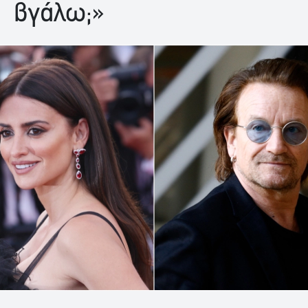
βγάλω;»