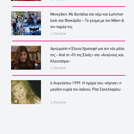
Μενεγάκη: Με βεντάλια στο χέρι και summer
look στο Φισκάρδο – Το γεύμα με τον Μάκη &
την παρέα της
Lifestyle
Αγνώριστη η Έλενα Χριστοφή για τον νέο ρόλο
της - Από τη «Γη της Ελιάς» στο «Αντώνιος και
Κλεοπάτρα»
Lifestyle
6 Αυγούστου 1999: Η ημέρα που «σίγησε» η
μεγάλη κυρία του λαϊκού, Ρίτα Σακελλαρίου
Lifestyle