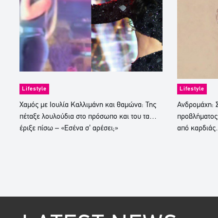
Lifestyle
Lifestyle
Χαμός με Ιουλία Καλλιμάνη και θαμώνα: Της
Ανδρομάχη: Σ
πέταξε λουλούδια στο πρόσωπο και του τα…
προβλήματος
έριξε πίσω – «Εσένα σ’ αρέσει;»
από καρδιά