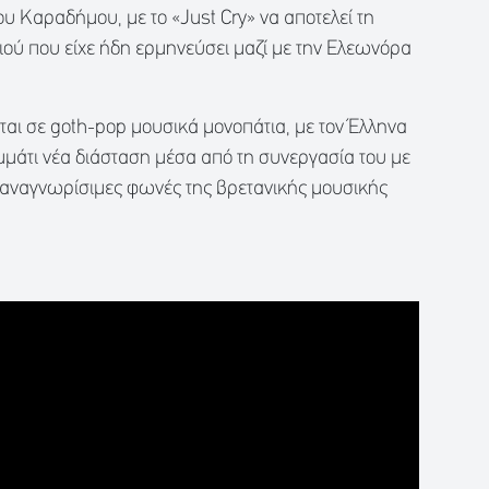
υ Καραδήμου, με το «Just Cry» να αποτελεί τη
ιού που είχε ήδη ερμηνεύσει μαζί με την Ελεωνόρα
είται σε goth-pop μουσικά μονοπάτια, με τον Έλληνα
ομμάτι νέα διάσταση μέσα από τη συνεργασία του με
ον αναγνωρίσιμες φωνές της βρετανικής μουσικής