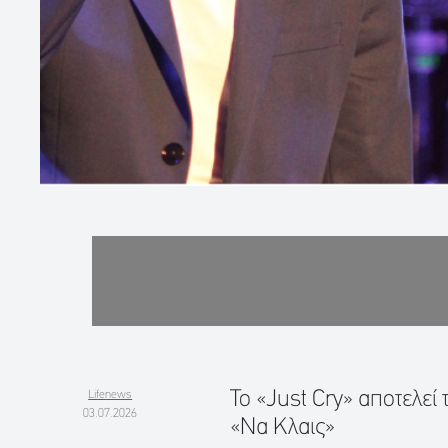
Το «Just Cry» αποτελε
Lifenews
03.07.2026
«Να Κλαις»