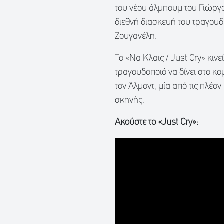
του νέου άλμπουμ του Γιώργο
διεθνή διασκευή του τραγουδ
Ζουγανέλη.
Το «Να Κλαις / Just Cry» κιν
τραγουδοποιό να δίνει στο κ
τον Άλμοντ, μία από τις πλέ
σκηνής.
Ακούστε το «Just Cry»: