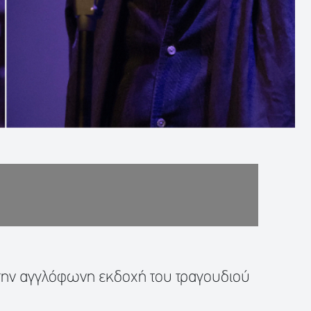
ί την αγγλόφωνη εκδοχή του τραγουδιού