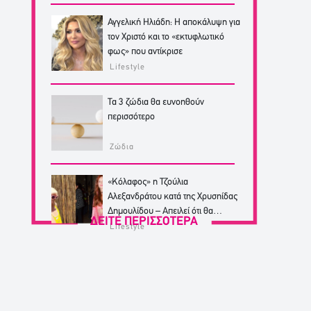
Αγγελική Ηλιάδη: Η αποκάλυψη για
τον Χριστό και το «εκτυφλωτικό
φως» που αντίκρισε
Lifestyle
Τα 3 ζώδια θα ευνοηθούν
περισσότερο
Ζώδια
«Κόλαφος» η Τζούλια
Αλεξανδράτου κατά της Χρυσηίδας
Δημουλίδου – Απειλεί ότι θα
ΔΕΙΤΕ ΠΕΡΙΣΣΟΤΕΡΑ
κινηθεί νομικά
Lifestyle