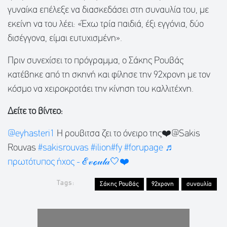
γυναίκα επέλεξε να διασκεδάσει στη συναυλία του, με
εκείνη να του λέει: «Έχω τρία παιδιά, έξι εγγόνια, δύο
δισέγγονα, είμαι ευτυχισμένη».
Πριν συνεχίσει το πρόγραμμα, ο Σάκης Ρουβάς
κατέβηκε από τη σκηνή και φίλησε την 92χρονη με τον
κόσμο να χειροκροτάει την κίνηση του καλλιτέχνη.
Δείτε το βίντεο:
@eyhasteri1
Η ρουβιτσα ζει το όνειρο της❤️@Sakis
Rouvas
#sakisrouvas
#ilion
#fy
#forupage
♬
πρωτότυπος ήχος - ℰ𝓋ℴ𝓊𝓁𝒶🤍❤️
Tags:
Σάκης Ρουβάς
92χρονη
συναυλία