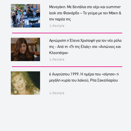
Μενεγάκη: Με βεντάλια στο χέρι και summer
look στο Φισκάρδο – Το γεύμα με τον Μάκη &
την παρέα της
Lifestyle
Αγνώριστη η Έλενα Χριστοφή για τον νέο ρόλο
της - Από τη «Γη της Ελιάς» στο «Αντώνιος και
Κλεοπάτρα»
Lifestyle
6 Αυγούστου 1999: Η ημέρα που «σίγησε» η
μεγάλη κυρία του λαϊκού, Ρίτα Σακελλαρίου
Lifestyle