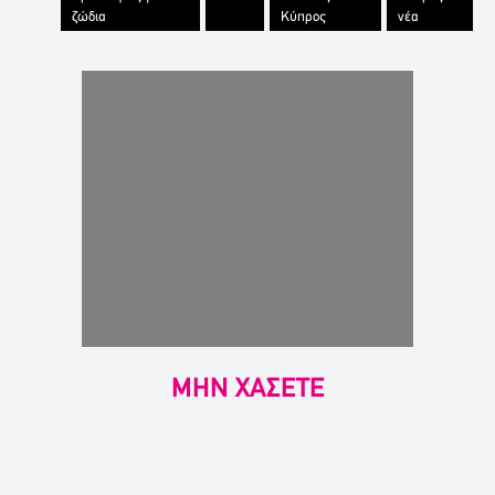
ζώδια
Κύπρος
νέα
ΜΗΝ ΧΑΣΕΤΕ