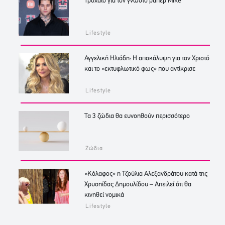
Τροχαίο για τον γνωστό ράπερ Mike
Lifestyle
Αγγελική Ηλιάδη: Η αποκάλυψη για τον Χριστό
και το «εκτυφλωτικό φως» που αντίκρισε
Lifestyle
Τα 3 ζώδια θα ευνοηθούν περισσότερο
Ζώδια
«Κόλαφος» η Τζούλια Αλεξανδράτου κατά της
Χρυσηίδας Δημουλίδου – Απειλεί ότι θα
κινηθεί νομικά
Lifestyle