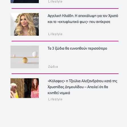
Lifestyle
Αγγελική Ηλιάδη: Η αποκάλυψη για τον Χριστό
και το «εκτυφλωτικό φως» που αντίκρισε
Lifestyle
Τα 3 ζώδια θα ευνοηθούν περισσότερο
Ζώδια
«Κόλαφος» η Τζούλια Αλεξανδράτου κατά της
Χρυσηίδας Δημουλίδου – Απειλεί ότι θα
κινηθεί νομικά
Lifestyle