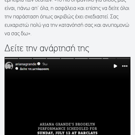
εμπειρία των θεατών: «Το πιο σημαντικό για όλους μας
είναι, πάνω απ' όλα, η ασφάλεια και επίσης να δείτε όλοι
την παράσταση όπως ακριβώς έχει σχεδιαστεί. Σας
ευχαριστώ πολύ για την κατανόησή σας και ανυπομονώ
να σας δω».
Δείτε την ανάρτησή της