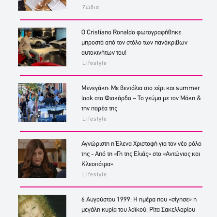
Ζώδια
Ο Cristiano Ronaldo φωτογραφήθηκε
μπροστά από τον στόλο των πανάκριβων
αυτοκινήτων του!
Lifestyle
Μενεγάκη: Με βεντάλια στο χέρι και summer
look στο Φισκάρδο – Το γεύμα με τον Μάκη &
την παρέα της
Lifestyle
Αγνώριστη η Έλενα Χριστοφή για τον νέο ρόλο
της - Από τη «Γη της Ελιάς» στο «Αντώνιος και
Κλεοπάτρα»
Lifestyle
6 Αυγούστου 1999: Η ημέρα που «σίγησε» η
μεγάλη κυρία του λαϊκού, Ρίτα Σακελλαρίου