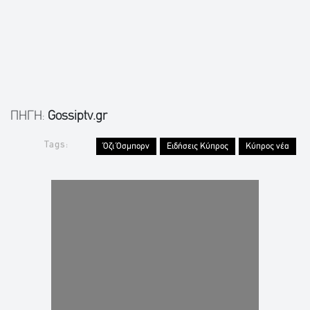
ΠΗΓΗ:
Gossiptv.gr
Tags:
Όζι Όσμπορν
Ειδήσεις Κύπρος
Κύπρος νέα