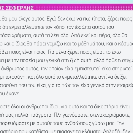
 θα μου έλεγε αυτός. Εγώ δεν έχω να πω τίποτα, ξέρει ποιος
Το ότι εκμεταλλεύτηκε τον κόπο, τον ιδρώτα αυτού του
όσα χρήματα, αυτά τα λέει όλα. Από εκεί και πέρα, όλα θα
 και ο ίδιος θα πάρει νομίζω και το μάθημά του, και ο κόσμο
ει ποιος είναι ποιος. Για μένα ξέρει ποιος είμαι, το έχω
ια με την πορεία μου γενικά στη ζωή αυτή, αλλά ήρθε η στιγ
 άνθρωπος αυτός, τον οποίον είχα εμπιστευτεί, είχα στηριχτεί
μπιστοσύνη, και όλο αυτό το εκμεταλλεύτηκε αντί να δείξει
οσύνη που του είχα, για το πώς τον είχα γενικά στην εταιρεί
ου έκανε.
αστε όλοι οι άνθρωποι ίδιοι, για αυτό και τα δικαστήρια είναι
ωή μας πολλά πράγματα. Πληγωνόμαστε, στεναχωριόμαστε,
 πορευόμαστε με αυτούς τους ανθρώπους γύρω μας. Την
στήριο που κατέθετα, με πιάσανε τα κλάματα. Δηλαδή, δεν