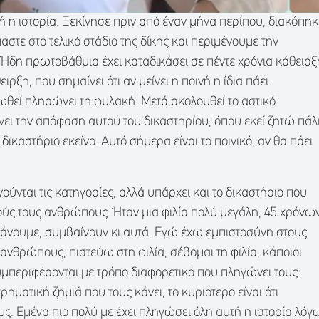
ή η ιστορία. Ξεκίνησε πριν από έναν μήνα περίπου, διακόπηκ
στε στο τελικό στάδιο της δίκης και περιμένουμε την
Ήδη πρωτοβάθμια έχει καταδικάσει σε πέντε χρόνια κάθειρξ
ιρξη, που σημαίνει ότι αν μείνει η ποινή η ίδια πάει
ωθεί πληρώνει τη φυλακή. Μετά ακολουθεί το αστικό
ένει την απόφαση αυτού του δικαστηρίου, όπου εκεί ζητώ πάλ
 δικαστήριο εκείνο. Αυτό σήμερα είναι το ποινικό, αν θα πάει
ούνται τις κατηγορίες, αλλά υπάρχει και το δικαστήριο που
τούς τους ανθρώπους. Ήταν μια φιλία πολύ μεγάλη, 45 χρόνων
 κάνουμε, συμβαίνουν κι αυτά. Εγώ έχω εμπιστοσύνη στους
θρώπους, πιστεύω στη φιλία, σέβομαι τη φιλία, κάποιοι
υμπεριφέρονται με τρόπο διαφορετικό που πληγώνει τους
ματική ζημιά που τους κάνει, το κυριότερο είναι ότι
. Εμένα πιο πολύ με έχει πληγώσει όλη αυτή η ιστορία λόγ