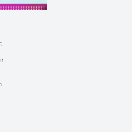
ς,
μή
α