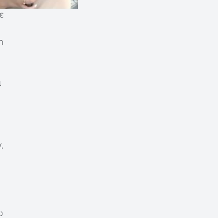
ε
η
ι
,
ω