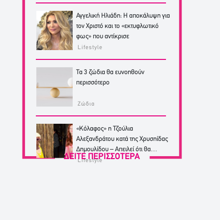
Αγγελική Ηλιάδη: Η αποκάλυψη για
τον Χριστό και το «εκτυφλωτικό
φως» που αντίκρισε
Lifestyle
Τα 3 ζώδια θα ευνοηθούν
περισσότερο
Ζώδια
«Κόλαφος» η Τζούλια
Αλεξανδράτου κατά της Χρυσηίδας
Δημουλίδου – Απειλεί ότι θα
ΔΕΙΤΕ ΠΕΡΙΣΣΟΤΕΡΑ
κινηθεί νομικά
Lifestyle