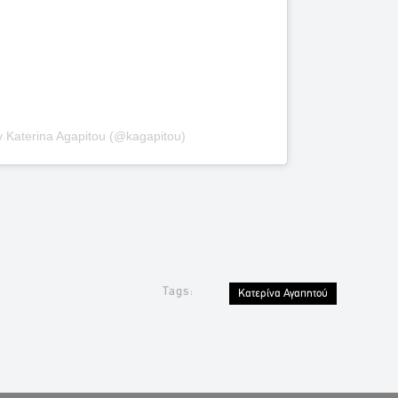
y Katerina Agapitou (@kagapitou)
Tags:
Κατερίνα Αγαπητού