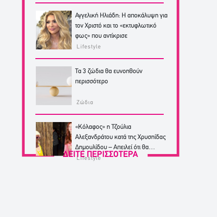
Αγγελική Ηλιάδη: Η αποκάλυψη για
τον Χριστό και το «εκτυφλωτικό
φως» που αντίκρισε
Lifestyle
Τα 3 ζώδια θα ευνοηθούν
περισσότερο
Ζώδια
«Κόλαφος» η Τζούλια
Αλεξανδράτου κατά της Χρυσηίδας
Δημουλίδου – Απειλεί ότι θα
ΔΕΙΤΕ ΠΕΡΙΣΣΟΤΕΡΑ
κινηθεί νομικά
Lifestyle