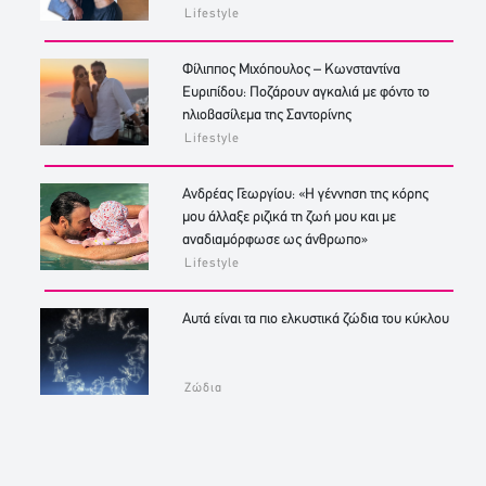
Lifestyle
Φίλιππος Μιχόπουλος – Κωνσταντίνα
Ευριπίδου: Ποζάρουν αγκαλιά με φόντο το
ηλιοβασίλεμα της Σαντορίνης
Lifestyle
Ανδρέας Γεωργίου: «Η γέννηση της κόρης
μου άλλαξε ριζικά τη ζωή μου και με
αναδιαμόρφωσε ως άνθρωπο»
Lifestyle
Αυτά είναι τα πιο ελκυστικά ζώδια του κύκλου
Ζώδια