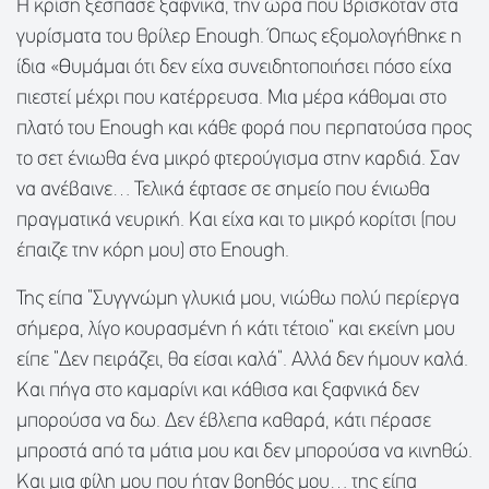
Η κρίση ξέσπασε ξαφνικά, την ώρα που βρισκόταν στα
γυρίσματα του θρίλερ Enough. Όπως εξομολογήθηκε η
ίδια «Θυμάμαι ότι δεν είχα συνειδητοποιήσει πόσο είχα
πιεστεί μέχρι που κατέρρευσα. Μια μέρα κάθομαι στο
πλατό του Enough και κάθε φορά που περπατούσα προς
το σετ ένιωθα ένα μικρό φτερούγισμα στην καρδιά. Σαν
να ανέβαινε… Τελικά έφτασε σε σημείο που ένιωθα
πραγματικά νευρική. Και είχα και το μικρό κορίτσι (που
έπαιζε την κόρη μου) στο Enough.
Της είπα “Συγγνώμη γλυκιά μου, νιώθω πολύ περίεργα
σήμερα, λίγο κουρασμένη ή κάτι τέτοιο” και εκείνη μου
είπε “Δεν πειράζει, θα είσαι καλά”. Αλλά δεν ήμουν καλά.
Και πήγα στο καμαρίνι και κάθισα και ξαφνικά δεν
μπορούσα να δω. Δεν έβλεπα καθαρά, κάτι πέρασε
μπροστά από τα μάτια μου και δεν μπορούσα να κινηθώ.
Και μια φίλη μου που ήταν βοηθός μου… της είπα