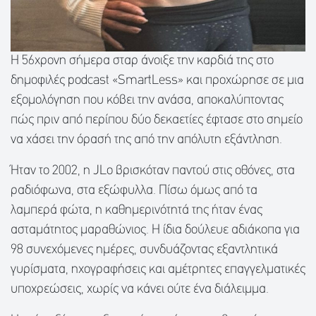
Η 56χρονη σήμερα σταρ άνοιξε την καρδιά της στο
δημοφιλές podcast «SmartLess» και προχώρησε σε μια
εξομολόγηση που κόβει την ανάσα, αποκαλύπτοντας
πώς πριν από περίπου δύο δεκαετίες έφτασε στο σημείο
να χάσει την όρασή της από την απόλυτη εξάντληση.
Ήταν το 2002, η JLo βρισκόταν παντού στις οθόνες, στα
ραδιόφωνα, στα εξώφυλλα. Πίσω όμως από τα
λαμπερά φώτα, η καθημερινότητά της ήταν ένας
ασταμάτητος μαραθώνιος. Η ίδια δούλευε αδιάκοπα για
98 συνεχόμενες ημέρες, συνδυάζοντας εξαντλητικά
γυρίσματα, ηχογραφήσεις και αμέτρητες επαγγελματικές
υποχρεώσεις, χωρίς να κάνει ούτε ένα διάλειμμα.