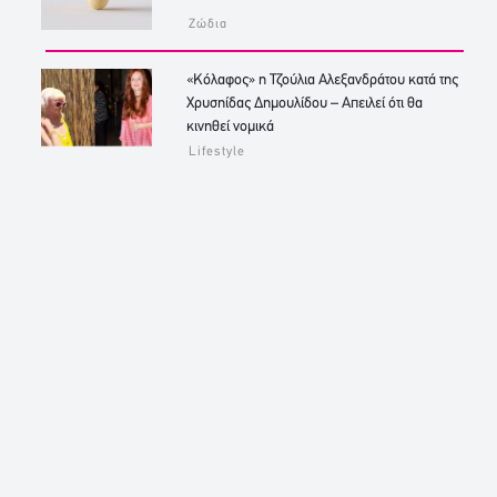
Ζώδια
«Κόλαφος» η Τζούλια Αλεξανδράτου κατά της
Χρυσηίδας Δημουλίδου – Απειλεί ότι θα
κινηθεί νομικά
Lifestyle