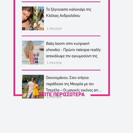
Το ξέγνοιαστο καλοκαίρι της
Κλέλιας Ανδριολάτου
Lifestyle
Baby boom στην κυπριακή
showbiz - Πρώην παίκτρια reality
αποκάλυψε την εγκυμοσύνη της
Lifestyle
Οικονομάκου: Στον επίγειο
παράδεισο της Μοορέα με τον
Τσερέλα – Οι μαγικές εικόνες από
ΔΕΙΤΕ ΠΕΡΙΣΣΟΤΕΡΑ
από το ταξίδι
Lifestyle