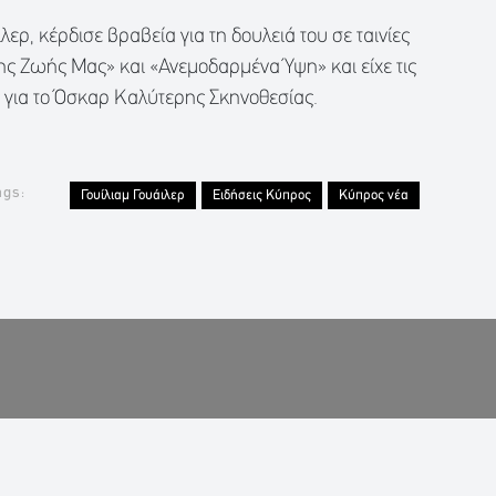
λερ, κέρδισε βραβεία για τη δουλειά του σε ταινίες
ς Ζωής Μας» και «Ανεμοδαρμένα Ύψη» και είχε τις
 για το Όσκαρ Καλύτερης Σκηνοθεσίας.
ags:
Γουίλιαμ Γουάιλερ
Ειδήσεις Κύπρος
Κύπρος νέα