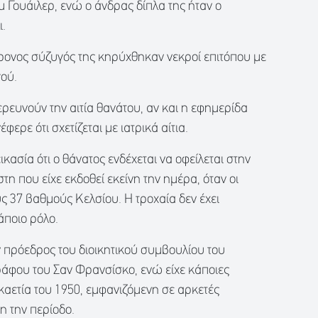
μ Γουάιλερ, ενώ ο άνδρας δίπλα της ήταν ο
ι.
χρονος σύζυγός της κηρύχθηκαν νεκροί επιτόπου με
γού.
ρευνούν την αιτία θανάτου, αν και η εφημερίδα
φερε ότι σχετίζεται με ιατρικά αίτια.
ικασία ότι ο θάνατος ενδέχεται να οφείλεται στην
τη που είχε εκδοθεί εκείνη την ημέρα, όταν οι
 37 βαθμούς Κελσίου. Η τροχαία δεν έχει
άποιο ρόλο.
 πρόεδρος του διοικητικού συμβουλίου του
φου του Σαν Φρανσίσκο, ενώ είχε κάποιες
καετία του 1950, εμφανιζόμενη σε αρκετές
η την περίοδο.