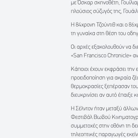
με Όσκαρ σκηνοθέτη, Γουίλια
πλούσιος σύζυγός της, Γουάιλ
Η 84χρονη Τζούντιθ και ο 86
τη γυναίκα στη θέση του οδη
Οι αρχές εξακολουθούν να διε
«San Francisco Chronicle» ανέ
Κάποιοι έχουν εκφράσει την ε
προειδοποίηση για ακραία ζέσ
θερμοκρασίες ξεπέρασαν τους
διευκρινίσει αν αυτό έπαιξε κ
Η Σέλντον ήταν μεταξύ άλλων
Φεστιβάλ Βωβού Κινηματογρά
συμμετοχές στην οθόνη τη δε
τηλεοπτικές παραγωγές εκείν