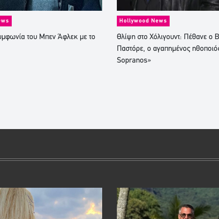
ews
Hollywood News
υμφωνία του Μπεν Άφλεκ με το
Θλίψη στο Χόλιγουντ: Πέθανε ο Β
Παστόρε, ο αγαπημένος ηθοποιό
Sopranos»