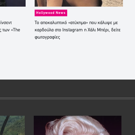
Hollywood News
ίνσεντ
Το αποκαλυπτικό «ατύχημα» που κάλυψε με
ς των «The
καρδούλα στο Instagram η Χάλι Μπέρι, δείτε
φωτογραφίες