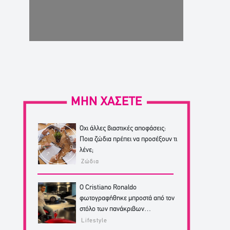
ΜΗΝ ΧΑΣΕΤΕ
Όχι άλλες βιαστικές αποφάσεις:
Ποια ζώδια πρέπει να προσέξουν τι
λένε;
Ζώδια
Ο Cristiano Ronaldo
φωτογραφήθηκε μπροστά από τον
στόλο των πανάκριβων
αυτοκινήτων του!
Lifestyle