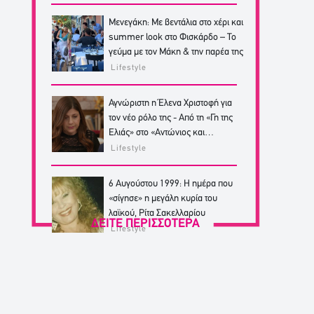
Μενεγάκη: Με βεντάλια στο χέρι και
summer look στο Φισκάρδο – Το
γεύμα με τον Μάκη & την παρέα της
Lifestyle
Αγνώριστη η Έλενα Χριστοφή για
τον νέο ρόλο της - Από τη «Γη της
Ελιάς» στο «Αντώνιος και
Κλεοπάτρα»
Lifestyle
6 Αυγούστου 1999: Η ημέρα που
«σίγησε» η μεγάλη κυρία του
λαϊκού, Ρίτα Σακελλαρίου
ΔΕΙΤΕ ΠΕΡΙΣΣΟΤΕΡΑ
Lifestyle