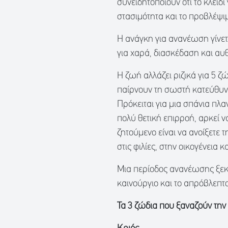
συνειδητοποιούν ότι το κλειδί
στασιμότητα και το προβλέψι
Η ανάγκη για ανανέωση γίνετα
για χαρά, διασκέδαση και αυ
Η ζωή αλλάζει ριζικά για 5 ζ
παίρνουν τη σωστή κατεύθυ
Πρόκειται για μια σπάνια πλα
πολύ θετική επιρροή, αρκεί να
ζητούμενο είναι να ανοίξετε 
στις φιλίες, στην οικογένεια 
Μια περίοδος ανανέωσης ξεκι
καινούργιο και το απρόβλεπτο
Τα 3 ζώδια που ξαναζούν την 