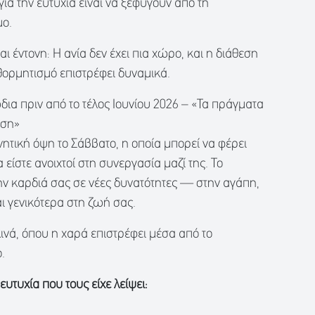
 για την ευτυχία είναι να ξεφύγουν από τη
μο.
ι έντονη: Η ανία δεν έχει πια χώρο, και η διάθεση
θορμητισμό επιστρέφει δυναμικά.
ώδια πριν από το τέλος Ιουνίου 2026 – «Τα πράγματα
νση»
νητική όψη το Σάββατο, η οποία μπορεί να φέρει
 είστε ανοιχτοί στη συνεργασία μαζί της. Το
την καρδιά σας σε νέες δυνατότητες — στην αγάπη,
και γενικότερα στη ζωή σας.
νά, όπου η χαρά επιστρέφει μέσα από το
.
ευτυχία που τους είχε λείψει: