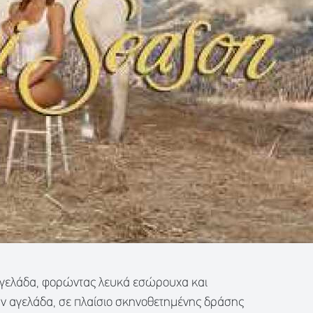
α αγελάδα, φορώντας λευκά εσώρουχα και
ην αγελάδα, σε πλαίσιο σκηνοθετημένης δράσης