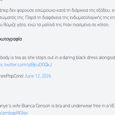
άπερ δεν φορούσε εσώρουχο κατά τη διάρκεια της εξόδου, ε
ώματός της. Παρά τη διαφάνεια της ενδυματολογικής της επι
 θύμιζε γάτα, ενώ τα μαλλιά της ήταν πιασμένα σε κότσο.
 φωτογραφία
 body is tea as she steps out in a daring black dress alongs
ic.twitter.com/ylBpuD0QkJ
heePopCore)
June 12, 2026
anye's wife Bianca Censori is bra and underwear free in a 
.co/ambgpRGfgv