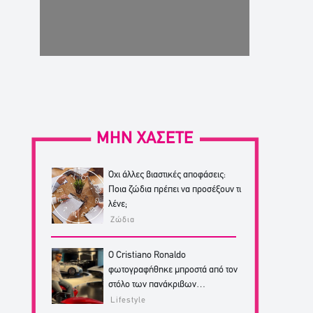
ΜΗΝ ΧΑΣΕΤΕ
Όχι άλλες βιαστικές αποφάσεις:
Ποια ζώδια πρέπει να προσέξουν τι
λένε;
Ζώδια
Ο Cristiano Ronaldo
φωτογραφήθηκε μπροστά από τον
στόλο των πανάκριβων
αυτοκινήτων του!
Lifestyle