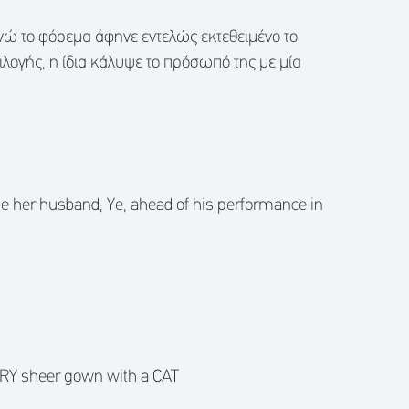
νώ το φόρεμα άφηνε εντελώς εκτεθειμένο το
λογής, η ίδια κάλυψε το πρόσωπό της με μία
ide her husband, Ye, ahead of his performance in
VERY sheer gown with a CAT