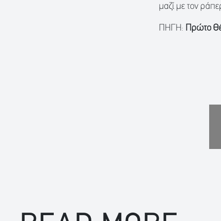
μαζί με τον ράπε
ΠΗΓΗ:
Πρώτο Θ