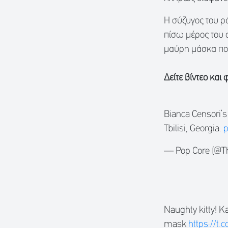
Η σύζυγος του ρ
πίσω μέρος του σ
μαύρη μάσκα που
Δείτε βίντεο και
Bianca Censori’s
Tbilisi, Georgia.
p
— Pop Core (@T
Naughty kitty! K
mask
https://t