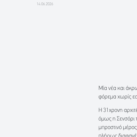
14.06.2026
Μία νέα και άκρ
φόρεμα χωρίς ε
Η 31χρονη αρχιτέ
όμως η Σενσόρι 
μπροστινό μέρος 
πλήρως διαφανέ