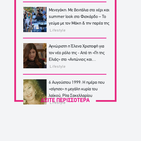
Μενεγάκη: Με βεντάλια στο χέρι και
summer look στο Φισκάρδο – Το
γεύμα με τον Μάκη & την παρέα της
Lifestyle
Αγνώριστη η Έλενα Χριστοφή για
τον νέο ρόλο της - Από τη «Γη της
Ελιάς» στο «Αντώνιος και
Κλεοπάτρα»
Lifestyle
6 Αυγούστου 1999: Η ημέρα που
«σίγησε» η μεγάλη κυρία του
λαϊκού, Ρίτα Σακελλαρίου
ΔΕΙΤΕ ΠΕΡΙΣΣΟΤΕΡΑ
Lifestyle