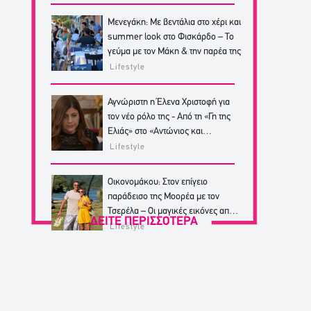
Μενεγάκη: Με βεντάλια στο χέρι και
summer look στο Φισκάρδο – Το
γεύμα με τον Μάκη & την παρέα της
Lifestyle
Αγνώριστη η Έλενα Χριστοφή για
τον νέο ρόλο της - Από τη «Γη της
Ελιάς» στο «Αντώνιος και
Κλεοπάτρα»
Lifestyle
Οικονομάκου: Στον επίγειο
παράδεισο της Μοορέα με τον
Τσερέλα – Οι μαγικές εικόνες από
ΔΕΙΤΕ ΠΕΡΙΣΣΟΤΕΡΑ
από το ταξίδι
Lifestyle