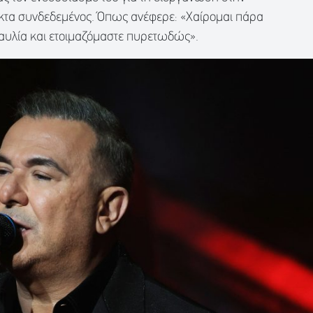
ηκτα συνδεδεμένος. Όπως ανέφερε: «Χαίρομαι πάρα
ναυλία και ετοιμαζόμαστε πυρετωδώς».