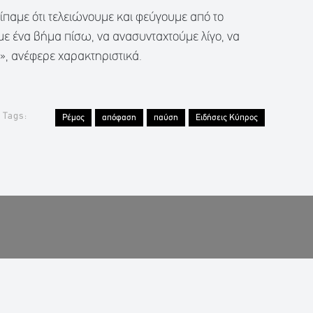
είπαμε ότι τελειώνουμε και φεύγουμε από το
υμε ένα βήμα πίσω, να ανασυνταχτούμε λίγο, να
», ανέφερε χαρακτηριστικά.
Tags:
Ρέμος
απόφαση
παύση
Ειδήσεις Κύπρος