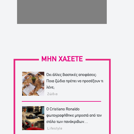
ΜΗΝ ΧΑΣΕΤΕ
Όχι άλλες βιαστικές αποφάσεις:
Ποια ζώδια πρέπει να προσέξουν τι
λένε;
Ζώδια
Ο Cristiano Ronaldo
φωτογραφήθηκε μπροστά από τον
στόλο των πανάκριβων
αυτοκινήτων του!
Lifestyle