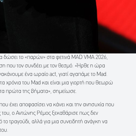
α δώσει το «παρών» στα φετινά MAD VMA 2026,
ση που τον συνδέει με τον θεσμό. «Ήρθε η ώρα
νακάνουμε ένα ωραίο act, γιατί αγαπάμε το Mad.
α χρόνια του Mad και είναι μια γιορτή που θεωρώ
 τα πρώτα της βήματα», σημείωσε.
που έχει αποφασίσει να κάνει και την ανησυχία που
 του, ο Αντώνης Ρέμος ξεκαθάρισε πως δεν
 το τραγούδι, αλλά για μια συνειδητή ανάγκη να
του.