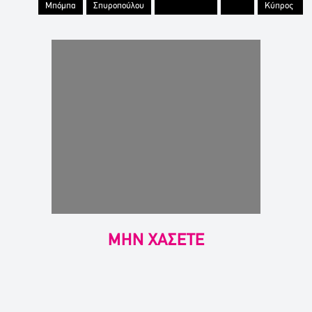
Μπόμπα
Σπυροπούλου
Κύπρος
ΜΗΝ ΧΑΣΕΤΕ