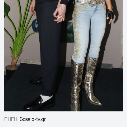
ΠΗΓΗ:
Gossip-tv.gr