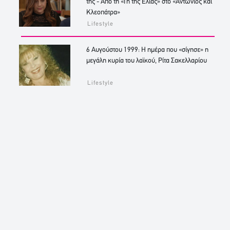
της - Από τη «Γη της Ελιάς» στο «Αντώνιος και
Κλεοπάτρα»
Lifestyle
6 Αυγούστου 1999: Η ημέρα που «σίγησε» η
μεγάλη κυρία του λαϊκού, Ρίτα Σακελλαρίου
Lifestyle