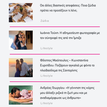
Όχι άλλες βιαστικές αποφάσεις: Ποια ζώδια
πρέπει να προσέξουν τι λένε;
Ζώδια
Ιωάννα Τούνη: Η αδημοσίευτη φωτογραφία με
τον σύντροφό της από την Ίμπιζα
Lifestyle
Φίλιππος Μιχόπουλος – Κωνσταντίνα
Ευριπίδου: Ποζάρουν αγκαλιά με φόντο το
ηλιοβασίλεμα της Σαντορίνης
Lifestyle
Ανδρέας Γεωργίου: «Η γέννηση της κόρης
μου άλλαξε ριζικά τη ζωή μου και με
αναδιαμόρφωσε ως άνθρωπο»
Lifestyle