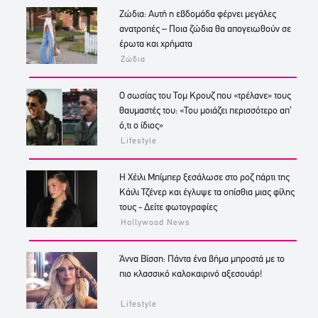
Ζώδια: Αυτή η εβδομάδα φέρνει μεγάλες
ανατροπές – Ποια ζώδια θα απογειωθούν σε
έρωτα και χρήματα
Ζώδια
Ο σωσίας του Τομ Κρουζ που «τρέλανε» τους
θαυμαστές του: «Του μοιάζει περισσότερο απ’
ό,τι ο ίδιος»
Lifestyle
Η Χέιλι Μπίμπερ ξεσάλωσε στο ροζ πάρτι της
Κάιλι Τζένερ και έγλυψε τα οπίσθια μιας φίλης
τους - Δείτε φωτογραφίες
Hollywood News
Άννα Βίσση: Πάντα ένα βήμα μπροστά με το
πιο κλασσικό καλοκαιρινό αξεσουάρ!
Lifestyle