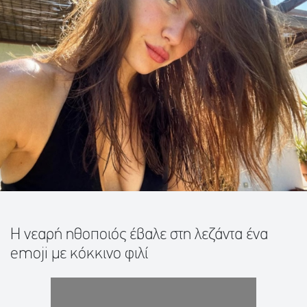
Η νεαρή ηθοποιός έβαλε στη λεζάντα ένα
emoji με κόκκινο φιλί