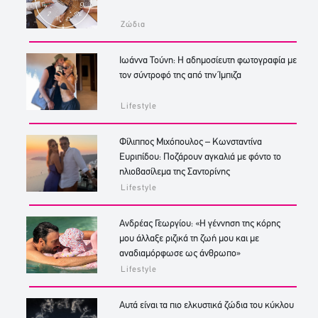
Ζώδια
Ιωάννα Τούνη: Η αδημοσίευτη φωτογραφία με
τον σύντροφό της από την Ίμπιζα
Lifestyle
Φίλιππος Μιχόπουλος – Κωνσταντίνα
Ευριπίδου: Ποζάρουν αγκαλιά με φόντο το
ηλιοβασίλεμα της Σαντορίνης
Lifestyle
Ανδρέας Γεωργίου: «Η γέννηση της κόρης
μου άλλαξε ριζικά τη ζωή μου και με
αναδιαμόρφωσε ως άνθρωπο»
Lifestyle
Αυτά είναι τα πιο ελκυστικά ζώδια του κύκλου