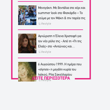
Μενεγάκη: Με βεντάλια στο χέρι και
summer look στο Φισκάρδο – Το
γεύμα με τον Μάκη & την παρέα της
Lifestyle
Αγνώριστη η Έλενα Χριστοφή για
τον νέο ρόλο της - Από τη «Γη της
Ελιάς» στο «Αντώνιος και
Κλεοπάτρα»
Lifestyle
6 Αυγούστου 1999: Η ημέρα που
«σίγησε» η μεγάλη κυρία του
λαϊκού, Ρίτα Σακελλαρίου
ΔΕΙΤΕ ΠΕΡΙΣΣΟΤΕΡΑ
Lifestyle