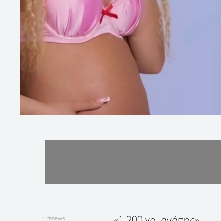
«1.200 γρ. αγάπης»
Lifenews