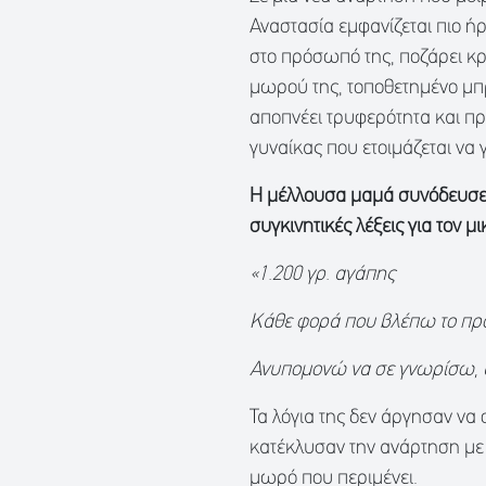
Αναστασία εμφανίζεται πιο ή
στο πρόσωπό της, ποζάρει κ
μωρού της, τοποθετημένο μπ
αποπνέει τρυφερότητα και π
γυναίκας που ετοιμάζεται να 
Η μέλλουσα μαμά συνόδευσε 
συγκινητικές λέξεις για τον μ
«1.200 γρ. αγάπης
Κάθε φορά που βλέπω το προσ
Ανυπομονώ να σε γνωρίσω, 
Τα λόγια της δεν άργησαν να σ
κατέκλυσαν την ανάρτηση με ε
μωρό που περιμένει.