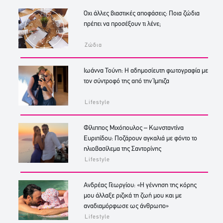
Όχι άλλες βιαστικές αποφάσεις: Ποια ζώδια
πρέπει να προσέξουν τι λένε;
Ζώδια
Ιωάννα Τούνη: Η αδημοσίευτη φωτογραφία με
τον σύντροφό της από την Ίμπιζα
Lifestyle
Φίλιππος Μιχόπουλος – Κωνσταντίνα
Ευριπίδου: Ποζάρουν αγκαλιά με φόντο το
ηλιοβασίλεμα της Σαντορίνης
Lifestyle
Ανδρέας Γεωργίου: «Η γέννηση της κόρης
μου άλλαξε ριζικά τη ζωή μου και με
αναδιαμόρφωσε ως άνθρωπο»
Lifestyle