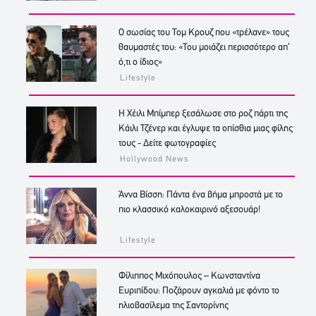
Ο σωσίας του Τομ Κρουζ που «τρέλανε» τους
θαυμαστές του: «Του μοιάζει περισσότερο απ’
ό,τι ο ίδιος»
Lifestyle
Η Χέιλι Μπίμπερ ξεσάλωσε στο ροζ πάρτι της
Κάιλι Τζένερ και έγλυψε τα οπίσθια μιας φίλης
τους - Δείτε φωτογραφίες
Hollywood News
Άννα Βίσση: Πάντα ένα βήμα μπροστά με το
πιο κλασσικό καλοκαιρινό αξεσουάρ!
Lifestyle
Φίλιππος Μιχόπουλος – Κωνσταντίνα
Ευριπίδου: Ποζάρουν αγκαλιά με φόντο το
ηλιοβασίλεμα της Σαντορίνης