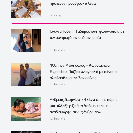
πρέπει να προσέξουν τι λένε;
Ζώδια
Ιωάννα Τούνη: Η αδημοσίευτη φωτογραφία με
τον σύντροφό της από την Ίμπιζα
Lifestyle
Φίλιππος Μιχόπουλος – Κωνσταντίνα
Ευριπίδου: Ποζάρουν αγκαλιά με φόντο το
ηλιοβασίλεμα της Σαντορίνης
Lifestyle
Ανδρέας Γεωργίου: «Η γέννηση της κόρης
μου άλλαξε ριζικά τη ζωή μου και με
αναδιαμόρφωσε ως άνθρωπο»
Lifestyle