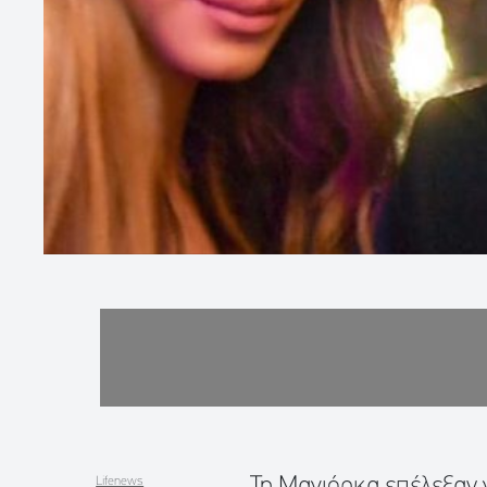
Τη Μαγιόρκα επέλεξαν γ
Lifenews