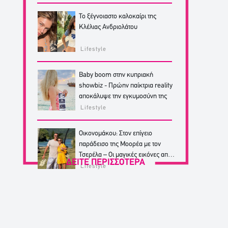
Το ξέγνοιαστο καλοκαίρι της
Κλέλιας Ανδριολάτου
Lifestyle
Baby boom στην κυπριακή
showbiz - Πρώην παίκτρια reality
αποκάλυψε την εγκυμοσύνη της
Lifestyle
Οικονομάκου: Στον επίγειο
παράδεισο της Μοορέα με τον
Τσερέλα – Οι μαγικές εικόνες από
ΔΕΙΤΕ ΠΕΡΙΣΣΟΤΕΡΑ
από το ταξίδι
Lifestyle