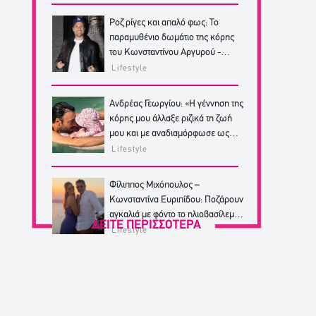
Ροζ ρίγες και απαλό φως: Το
παραμυθένιο δωμάτιο της κόρης
του Κωνσταντίνου Αργυρού -
Φωτογραφίες
Lifestyle
Ανδρέας Γεωργίου: «Η γέννηση της
κόρης μου άλλαξε ριζικά τη ζωή
μου και με αναδιαμόρφωσε ως
άνθρωπο»
Lifestyle
Φίλιππος Μιχόπουλος –
Κωνσταντίνα Ευριπίδου: Ποζάρουν
αγκαλιά με φόντο το ηλιοβασίλεμα
ΔΕΙΤΕ ΠΕΡΙΣΣΟΤΕΡΑ
της Σαντορίνης
Lifestyle