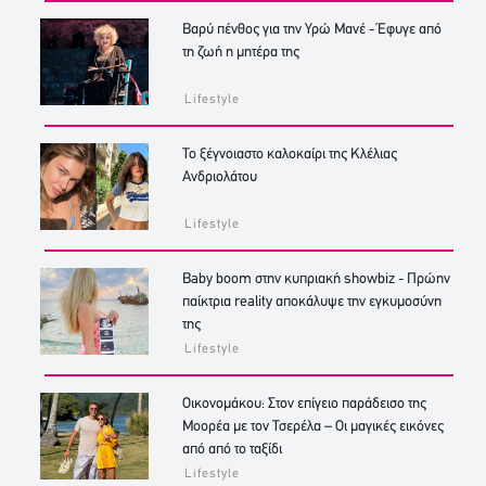
Βαρύ πένθος για την Υρώ Μανέ - Έφυγε από
τη ζωή η μητέρα της
Lifestyle
Το ξέγνοιαστο καλοκαίρι της Κλέλιας
Ανδριολάτου
Lifestyle
Baby boom στην κυπριακή showbiz - Πρώην
παίκτρια reality αποκάλυψε την εγκυμοσύνη
της
Lifestyle
Οικονομάκου: Στον επίγειο παράδεισο της
Μοορέα με τον Τσερέλα – Οι μαγικές εικόνες
από από το ταξίδι
Lifestyle