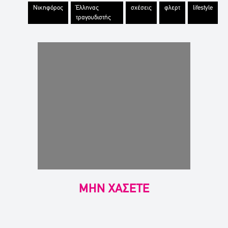
Νικηφόρος
Έλληνας
σχέσεις
φλερτ
lifestyle
τραγουδιστής
ΜΗΝ ΧΑΣΕΤΕ