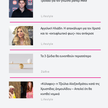
Τροχαίο για τον γνωστό ράπερ Mike
Lifestyle
Αγγελική Ηλιάδη: Η αποκάλυψη για τον Χριστό
και το «εκτυφλωτικό φως» που αντίκρισε
Lifestyle
Τα 3 ζώδια θα ευνοηθούν περισσότερο
Ζώδια
«Κόλαφος» η Τζούλια Αλεξανδράτου κατά της
Χρυσηίδας Δημουλίδου – Απειλεί ότι θα
κινηθεί νομικά
Lifestyle