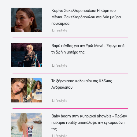
Κορίνα Σακελλαροπούλου: Η κόρη του
Μένιου Σακελλαρόπουλου στα Δύο μαύρα
πουκάμισα
Lifestyle
Βαρύ πένθος για την Υρώ Μανέ - Έφυγε από
τη ζωή η μητέρα της
Lifestyle
Το ξέγνοιαστο καλοκαίρι της Κλέλιας
Ανδριολάτου
Lifestyle
Baby boom στην κυπριακή showbiz - Πρώην
παίκτρια reality αποκάλυψε την εγκυμοσύνη
της
Lifestyle