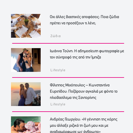
Όχι άλλες βιαστικές αποφάσεις: Ποια ζώδια
πρέπει να προσέξουν τι λένε;
Ζώδια
Ιωάννα Τούνη: Η αδημοσίευτη φωτογραφία με
τον σύντροφό της από την Ίμπιζα
Lifestyle
Φίλιππος Μιχόπουλος – Κωνσταντίνα
Ευριπίδου: Ποζάρουν αγκαλιά με φόντο το
ηλιοβασίλεμα της Σαντορίνης
Lifestyle
Ανδρέας Γεωργίου: «Η γέννηση της κόρης
μου άλλαξε ριζικά τη ζωή μου και με
αναδιαμόρφωσε ως άνθρωπο»