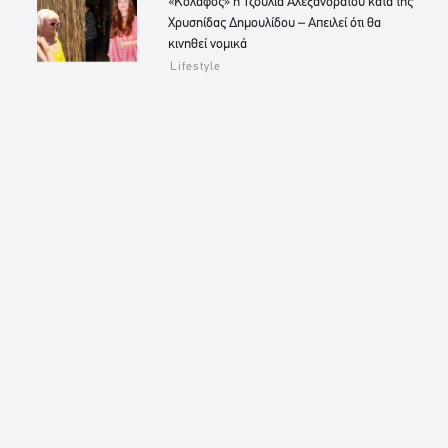
«Κόλαφος» η Τζούλια Αλεξανδράτου κατά της
Χρυσηίδας Δημουλίδου – Απειλεί ότι θα
κινηθεί νομικά
Lifestyle