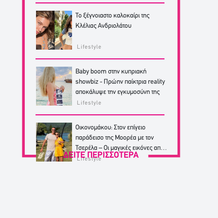
Το ξέγνοιαστο καλοκαίρι της
Κλέλιας Ανδριολάτου
Lifestyle
Baby boom στην κυπριακή
showbiz - Πρώην παίκτρια reality
αποκάλυψε την εγκυμοσύνη της
Lifestyle
Οικονομάκου: Στον επίγειο
παράδεισο της Μοορέα με τον
Τσερέλα – Οι μαγικές εικόνες από
ΔΕΙΤΕ ΠΕΡΙΣΣΟΤΕΡΑ
από το ταξίδι
Lifestyle