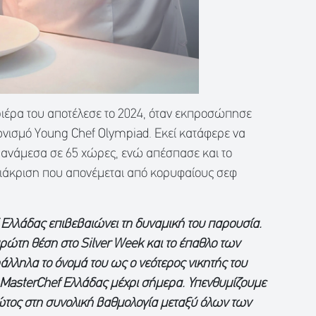
ριέρα του αποτέλεσε το 2024, όταν εκπροσώπησε
ωνισμό Young Chef Olympiad. Εκεί κατάφερε να
 ανάμεσα σε 65 χώρες, ενώ απέσπασε και το
διάκριση που απονέμεται από κορυφαίους σεφ
 Ελλάδας επιβεβαιώνει τη δυναμική του παρουσία.
ρώτη θέση στο Silver Week και το έπαθλο των
λληλα το όνομά του ως ο νεότερος νικητής του
υ MasterChef Ελλάδας μέχρι σήμερα. Υπενθυμίζουμε
ρώτος στη συνολική βαθμολογία μεταξύ όλων των