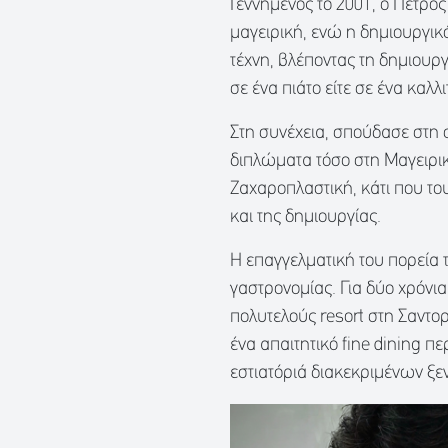
Γεννημένος το 2001, ο Πέτρος
μαγειρική, ενώ η δημιουργικ
τέχνη, βλέποντας τη δημιουρ
σε ένα πιάτο είτε σε ένα καλλι
Στη συνέχεια, σπούδασε στη 
διπλώματα τόσο στη Μαγειρικ
Ζαχαροπλαστική, κάτι που τ
και της δημιουργίας.
Η επαγγελματική του πορεία 
γαστρονομίας. Για δύο χρόνι
πολυτελούς resort στη Σαντορ
ένα απαιτητικό fine dining π
εστιατόριά διακεκριμένων ξ