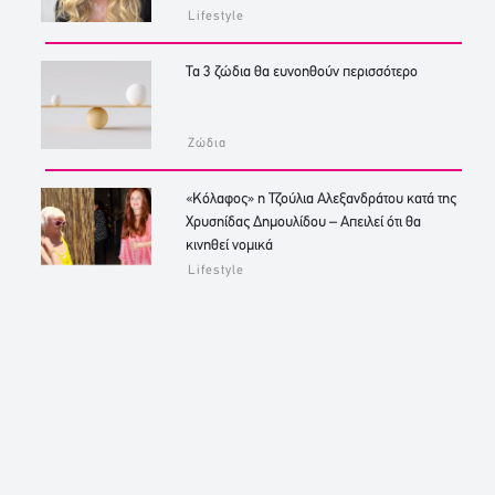
Lifestyle
Τα 3 ζώδια θα ευνοηθούν περισσότερο
Ζώδια
«Κόλαφος» η Τζούλια Αλεξανδράτου κατά της
Χρυσηίδας Δημουλίδου – Απειλεί ότι θα
κινηθεί νομικά
Lifestyle