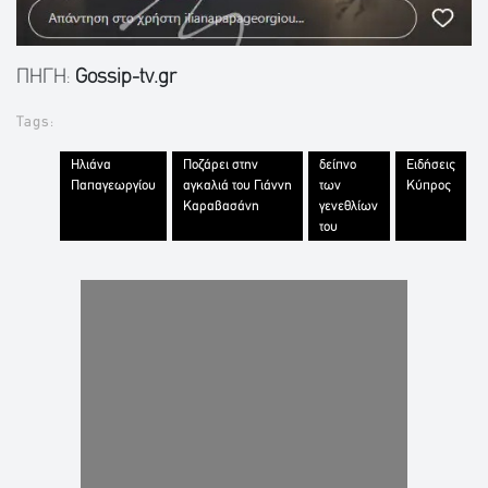
ΠΗΓΗ:
Gossip-tv.gr
Tags:
Ηλιάνα
Ποζάρει στην
δείπνο
Ειδήσεις
Παπαγεωργίου
αγκαλιά του Γιάννη
των
Κύπρος
Καραβασάνη
γενεθλίων
του