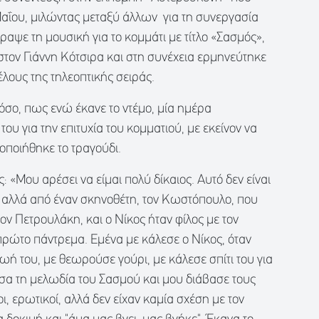
αΐου, μιλώντας μεταξύ άλλων για τη συνεργασία
γραψε τη μουσική για το κομμάτι με τίτλο «Σασμός»,
 στον Γιάννη Κότσιρα και στη συνέχεια ερμηνεύτηκε
τέλους της τηλεοπτικής σειράς.
σο, πως ενώ έκανε το ντέμο, μία ημέρα
υ για την επιτυχία του κομματιού, με εκείνον να
ιοποιήθηκε το τραγούδι.
: «Μου αρέσει να είμαι πολύ δίκαιος. Αυτό δεν είναι
, αλλά από έναν σκηνοθέτη, τον Κωστόπουλο, που
ον Πετρουλάκη, και ο Νίκος ήταν φίλος με τον
πρώτο πάντρεμα. Εμένα με κάλεσε ο Νίκος, όταν
ωή του, με θεωρούσε γούρι, με κάλεσε σπίτι του για
υσα τη μελωδία του Σασμού και μου διάβασε τους
ι, ερωτικοί, αλλά δεν είχαν καμία σχέση με τον