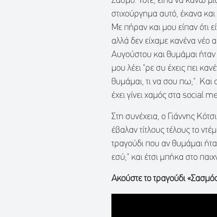
Σασμό. Τότε, είπα να κάνω μί
στιχούργημα αυτό, έκανα και 
Με πήραν και μου είπαν ότι ε
αλλά δεν είχαμε κανένα νέο α
Αυγούστου και θυμάμαι ήταν 
μου λέει "ρε συ έχεις πει καν
θυμάμαι, τι να σου πω;". Και
έχει γίνει χαμός στα social me
Στη συνέχεια, ο Γιάννης Κότσ
έβαλαν τίτλους τέλους το ντέμ
τραγούδι που αν θυμάμαι ήταν
εσύ;" και έτσι μπήκα στο παιχν
Ακούστε το τραγούδι «Σασμός