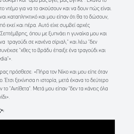
α δοκιμή και "άμα μας βγει, μας βγήκε". Έκανα το
το ντέμο για να το ακούσουν και να δουν πώς είναι.
ίναι καταπληκτικό και μου είπαν ότι θα το δώσουν,
πό εκεί και πέρα. Αυτό είχε συμβεί αρχές
Σεπτέμβρης, όπου με ξυπνάει η γυναίκα μου και
ένα τραγούδι σε κανένα σίριαλ;" και λέω "δεν
 συνέχισε "χθες το βράδυ έπαιξε ένα τραγούδι και
dia"».
ιρας πρόσθεσε: «Πήρα τον Νίκο και μου είπε όταν
ο. Έτσι ξεκίνησα η ιστορία, μετά έκανα το δεύτερο
 το "Αντίθετα". Μετά μου είπαν "δεν τα κάνεις όλα
ίδι».
»: