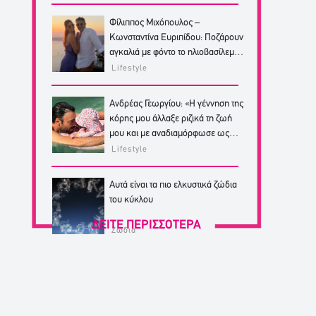
Φίλιππος Μιχόπουλος –
Κωνσταντίνα Ευριπίδου: Ποζάρουν
αγκαλιά με φόντο το ηλιοβασίλεμα
της Σαντορίνης
Lifestyle
Ανδρέας Γεωργίου: «Η γέννηση της
κόρης μου άλλαξε ριζικά τη ζωή
μου και με αναδιαμόρφωσε ως
άνθρωπο»
Lifestyle
Αυτά είναι τα πιο ελκυστικά ζώδια
του κύκλου
ΔΕΙΤΕ ΠΕΡΙΣΣΟΤΕΡΑ
Ζώδια