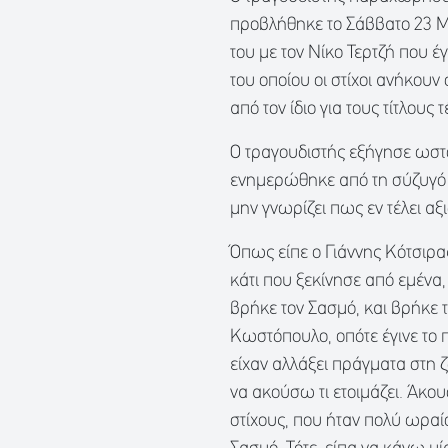
προβλήθηκε το Σάββατο 23 Μ
του με τον Νίκο Τερτζή που έ
του οποίου οι στίχοι ανήκουν
από τον ίδιο για τους τίτλους 
Ο τραγουδιστής εξήγησε ωστό
ενημερώθηκε από τη σύζυγό το
μην γνωρίζει πως εν τέλει αξ
Όπως είπε ο Γιάννης Κότσιρας
κάτι που ξεκίνησε από εμένα
βρήκε τον Σασμό, και βρήκε τ
Κωστόπουλο, οπότε έγινε το 
είχαν αλλάξει πράγματα στη ζ
να ακούσω τι ετοιμάζει. Άκο
στίχους, που ήταν πολύ ωραίο