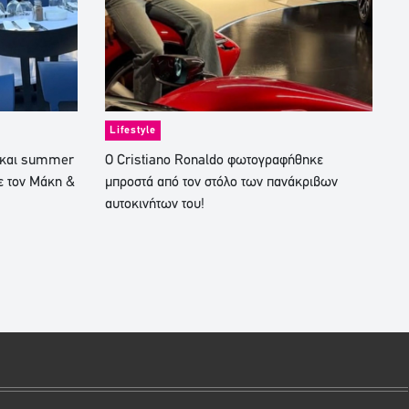
Lifestyle
ι και summer
Ο Cristiano Ronaldo φωτογραφήθηκε
ε τον Μάκη &
μπροστά από τον στόλο των πανάκριβων
αυτοκινήτων του!