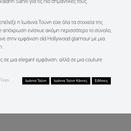
aldrin Sahiti για τις πιο σημαντικές τους
πέλεξε η Ιωάννα Τούνη είχε όλα τα στοιχεία της
blue απόχρωση ενίσχυε ακόμη περισσότερο το σύνολο,
ινε στην εμφάνιση old Hollywood glamour με μια
η.
ς σε μια elegant εμφάνιση, αλλά σε μια couture
Tags:
Ιωάννα Τούνη
Ιωάννα Τούνη Κάννες
Ειδήσεις