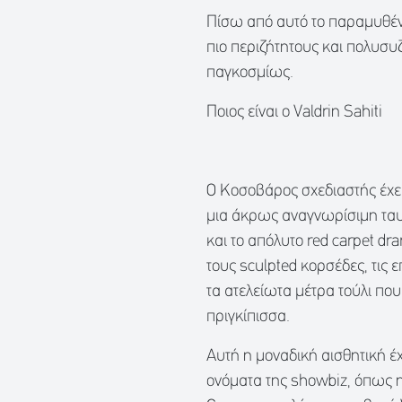
Πίσω από αυτό το παραμυθένι
πιο περιζήτητους και πολυσ
παγκοσμίως.
Ποιος είναι ο Valdrin Sahiti
Ο Κοσοβάρος σχεδιαστής έχει
μια άκρως αναγνωρίσιμη ταυ
και το απόλυτο red carpet dr
τους sculpted κορσέδες, τις ε
τα ατελείωτα μέτρα τούλι π
πριγκίπισσα.
Αυτή η μοναδική αισθητική έχ
ονόματα της showbiz, όπως η 