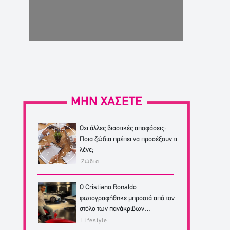
ΜΗΝ ΧΑΣΕΤΕ
Όχι άλλες βιαστικές αποφάσεις:
Ποια ζώδια πρέπει να προσέξουν τι
λένε;
Ζώδια
Ο Cristiano Ronaldo
φωτογραφήθηκε μπροστά από τον
στόλο των πανάκριβων
αυτοκινήτων του!
Lifestyle