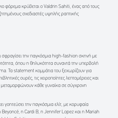
ο φόρεμα κρύβεται ο Valdrin Sahiti, ένας από τους
υζητημένους σχεδιαστές υψηλής ραπτικής
 σφραγίσει την παγκόσμια high-fashion σκηνή με
τότητα, όπου η θηλυκότητα συναντά την υπερβολή
ama. Τα statement κομμάτια του ξεχωρίζουν για
πιβλητικές ουρές, τις χειροποίητες λεπτομέρειες και
ου μεταμορφώνουν κάθε γυναίκα σε σύγχρονη
ει γοητεύσει την παγκόσμια ελίτ, με κορυφαία
Beyoncé, η Cardi B, η Jennifer Lopez και η Mariah