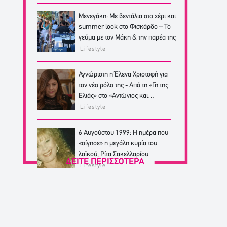
Μενεγάκη: Με βεντάλια στο χέρι και
summer look στο Φισκάρδο – Το
γεύμα με τον Μάκη & την παρέα της
Lifestyle
Αγνώριστη η Έλενα Χριστοφή για
τον νέο ρόλο της - Από τη «Γη της
Ελιάς» στο «Αντώνιος και
Κλεοπάτρα»
Lifestyle
6 Αυγούστου 1999: Η ημέρα που
«σίγησε» η μεγάλη κυρία του
λαϊκού, Ρίτα Σακελλαρίου
ΔΕΙΤΕ ΠΕΡΙΣΣΟΤΕΡΑ
Lifestyle