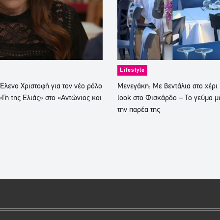
Lifestyle
Έλενα Χριστοφή για τον νέο ρόλο
Μενεγάκη: Με βεντάλια στο χέρ
«Γη της Ελιάς» στο «Αντώνιος και
look στο Φισκάρδο – Το γεύμα μ
την παρέα της