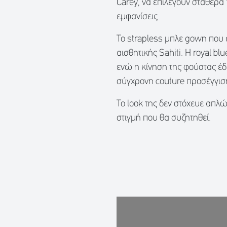
Carey, να επιλέγουν σταθερά V
εμφανίσεις.
Το strapless μπλε gown που ε
αισθητικής Sahiti. Η royal 
ενώ η κίνηση της φούστας έδ
σύγχρονη couture προσέγγισ
Το look της δεν στόχευε απλώ
στιγμή που θα συζητηθεί.