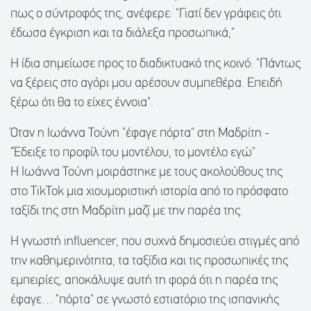
πως ο σύντροφός της, ανέφερε: "Γιατί δεν γράφεις ότι
έδωσα έγκριση και τα διάλεξα προσωπικά;"
Η ίδια σημείωσε προς το διαδικτυακό της κοινό: "Πάντως
να ξέρεις στο αγόρι μου αρέσουν συμπεθέρα. Επειδή
ξέρω ότι θα το είχες έννοια".
Όταν η Ιωάννα Τούνη "έφαγε πόρτα" στη Μαδρίτη -
"Έδειξε το προφίλ του μοντέλου, το μοντέλο εγώ"
Η Ιωάννα Τούνη μοιράστηκε με τους ακολούθους της
στο TikTok μια χιουμοριστική ιστορία από το πρόσφατο
ταξίδι της στη Μαδρίτη μαζί με την παρέα της.
Η γνωστή influencer, που συχνά δημοσιεύει στιγμές από
την καθημερινότητα, τα ταξίδια και τις προσωπικές της
εμπειρίες, αποκάλυψε αυτή τη φορά ότι η παρέα της
έφαγε… "πόρτα" σε γνωστό εστιατόριο της ισπανικής