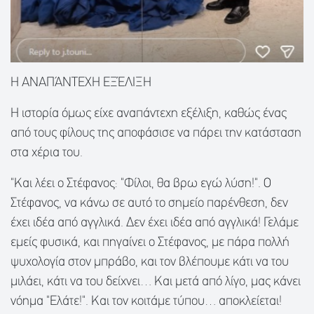
H ΑΝΑΠΆΝΤΕΧΗ ΕΞΈΛΙΞΗ
Η ιστορία όμως είχε αναπάντεχη εξέλιξη, καθώς ένας
από τους φίλους της αποφάσισε να πάρει την κατάσταση
στα χέρια του.
"Και λέει ο Στέφανος: "Φίλοι, θα βρω εγώ λύση!". Ο
Στέφανος, να κάνω σε αυτό το σημείο παρένθεση, δεν
έχει ιδέα από αγγλικά. Δεν έχει ιδέα από αγγλικά! Γελάμε
εμείς φυσικά, και πηγαίνει ο Στέφανος, με πάρα πολλή
ψυχολογία στον μπράβο, και τον βλέπουμε κάτι να του
μιλάει, κάτι να του δείχνει… Και μετά από λίγο, μας κάνει
νόημα "Ελάτε!". Και τον κοιτάμε τύπου… αποκλείεται!