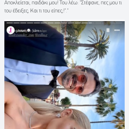
Αποκλείεται, παιδάκι μου! Του λέω: "Στέφανε, πες μου τι
του έδειξες; Και τι του είπες;!"."