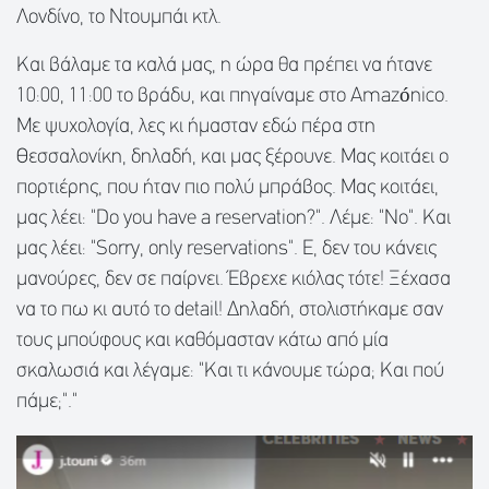
Λονδίνο, το Ντουμπάι κτλ.
Και βάλαμε τα καλά μας, η ώρα θα πρέπει να ήτανε
10:00, 11:00 το βράδυ, και πηγαίναμε στο Amazónico.
Με ψυχολογία, λες κι ήμασταν εδώ πέρα στη
Θεσσαλονίκη, δηλαδή, και μας ξέρουνε. Μας κοιτάει ο
πορτιέρης, που ήταν πιο πολύ μπράβος. Μας κοιτάει,
μας λέει: "Do you have a reservation?". Λέμε: "No". Και
μας λέει: "Sorry, only reservations". Ε, δεν του κάνεις
μανούρες, δεν σε παίρνει. Έβρεχε κιόλας τότε! Ξέχασα
να το πω κι αυτό το detail! Δηλαδή, στολιστήκαμε σαν
τους μπούφους και καθόμασταν κάτω από μία
σκαλωσιά και λέγαμε: "Και τι κάνουμε τώρα; Και πού
πάμε;"."