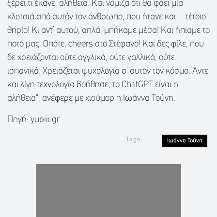
ξέρει τι έκανε, αλήθεια. Και νόμιζα ότι θα φάει μία
κλοτσιά από αυτόν τον άνθρωπο, που ήτανε και… τέτοιο
θηρίο! Κι αντ’ αυτού, απλά, μπήκαμε μέσα! Και ήπιαμε το
ποτό μας. Οπότε, cheers στο Στέφανο! Και δες φίλε, που
δε χρειάζονται ούτε αγγλικά, ούτε γαλλικά, ούτε
ισπανικά. Χρειάζεται ψυχολογία σ’ αυτόν τον κόσμο. Άντε
και λίγη τεχνολογία βοήθησε, το ChatGPT είναι η
αλήθεια", ανέφερε με χιούμορ η Ιωάννα Τούνη.
Πηγή: yupiii.gr
Tags:
Ιωάννα Τούνη