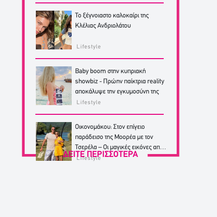
Το ξέγνοιαστο καλοκαίρι της
Κλέλιας Ανδριολάτου
Lifestyle
Baby boom στην κυπριακή
showbiz - Πρώην παίκτρια reality
αποκάλυψε την εγκυμοσύνη της
Lifestyle
Οικονομάκου: Στον επίγειο
παράδεισο της Μοορέα με τον
Τσερέλα – Οι μαγικές εικόνες από
ΔΕΙΤΕ ΠΕΡΙΣΣΟΤΕΡΑ
από το ταξίδι
Lifestyle