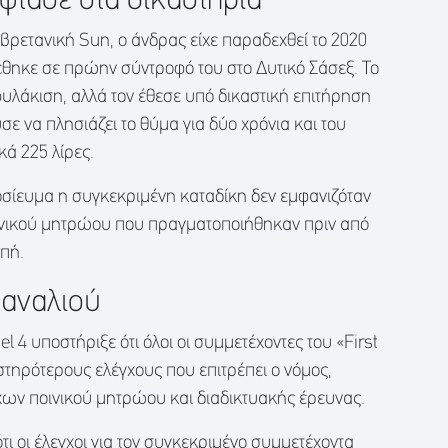
φτασε στα δικαστήρια
βρετανική Sun, ο άνδρας είχε παραδεχθεί το 2020
τέθηκε σε πρώην σύντροφό του στο Δυτικό Σάσεξ. Το
φυλάκιση, αλλά τον έθεσε υπό δικαστική επιτήρηση
σε να πλησιάζει το θύμα για δύο χρόνια και του
ά 225 λίρες.
σίευμα η συγκεκριμένη καταδίκη δεν εμφανιζόταν
ινικού μητρώου που πραγματοποιήθηκαν πριν από
μπή.
καναλιού
l 4 υποστήριξε ότι όλοι οι συμμετέχοντες του «First
τηρότερους ελέγχους που επιτρέπει ο νόμος,
ν ποινικού μητρώου και διαδικτυακής έρευνας.
ι οι έλεγχοι για τον συγκεκριμένο συμμετέχοντα