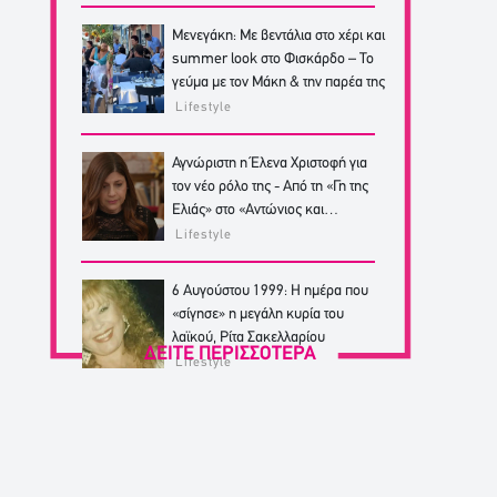
Μενεγάκη: Με βεντάλια στο χέρι και
summer look στο Φισκάρδο – Το
γεύμα με τον Μάκη & την παρέα της
Lifestyle
Αγνώριστη η Έλενα Χριστοφή για
τον νέο ρόλο της - Από τη «Γη της
Ελιάς» στο «Αντώνιος και
Κλεοπάτρα»
Lifestyle
6 Αυγούστου 1999: Η ημέρα που
«σίγησε» η μεγάλη κυρία του
λαϊκού, Ρίτα Σακελλαρίου
ΔΕΙΤΕ ΠΕΡΙΣΣΟΤΕΡΑ
Lifestyle