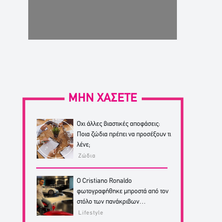
ΜΗΝ ΧΑΣΕΤΕ
Όχι άλλες βιαστικές αποφάσεις:
Ποια ζώδια πρέπει να προσέξουν τι
λένε;
Ζώδια
Ο Cristiano Ronaldo
φωτογραφήθηκε μπροστά από τον
στόλο των πανάκριβων
αυτοκινήτων του!
Lifestyle