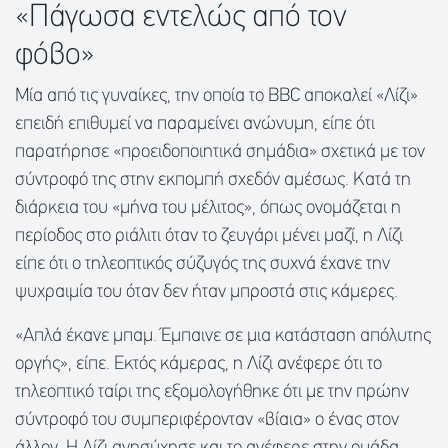
«Πάγωσα εντελώς από τον
φόβο»
Μία από τις γυναίκες, την οποία το BBC αποκαλεί «Λίζι»
επειδή επιθυμεί να παραμείνει ανώνυμη, είπε ότι
παρατήρησε «προειδοποιητικά σημάδια» σχετικά με τον
σύντροφό της στην εκπομπή σχεδόν αμέσως. Κατά τη
διάρκεια του «μήνα του μέλιτος», όπως ονομάζεται η
περίοδος στο ριάλιτι όταν το ζευγάρι μένει μαζί, η Λίζι
είπε ότι ο τηλεοπτικός σύζυγός της συχνά έχανε την
ψυχραιμία του όταν δεν ήταν μπροστά στις κάμερες.
«Απλά έκανε μπαμ. Έμπαινε σε μια κατάσταση απόλυτης
οργής», είπε. Εκτός κάμερας, η Λίζι ανέφερε ότι το
τηλεοπτικό ταίρι της εξομολογήθηκε ότι με την πρώην
σύντροφό του συμπεριφέρονταν «βίαια» ο ένας στον