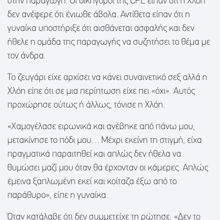
στην παραγωγή. Οι δικηγόροι της CPL είπαν ότι η Χλόη
δεν ανέφερε ότι ένιωθε άβολα. Αντίθετα είπαν ότι η
γυναίκα υποστήριξε ότι αισθάνεται ασφαλής και δεν
ήθελε η ομάδα της παραγωγής να συζητήσει το θέμα με
τον άνδρα.
Το ζευγάρι είχε αρχίσει να κάνει συναινετικό σεξ αλλά η
Χλόη είπε ότι σε μια περίπτωση είχε πει «όχι». Αυτός
προχώρησε ούτως ή άλλως, τόνισε η Χλόη.
«Χαμογέλασε ειρωνικά και ανέβηκε από πάνω μου,
μετακίνησε το πόδι μου… Μέχρι εκείνη τη στιγμή, είχα
πραγματικά παραιτηθεί και απλώς δεν ήθελα να
θυμώσει μαζί μου όταν θα έρχονταν οι κάμερες. Απλώς
έμεινα ξαπλωμένη εκεί και κοίταζα έξω από το
παράθυρο», είπε η γυναίκα.
Όταν κατάλαβε ότι δεν συμμετείχε τη ρώτησε: «Δεν το