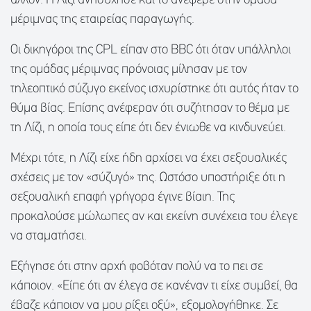
άλλον. Η Λίζι ανησύχησε και το ανέφερε στην ομάδα
μέριμνας της εταιρείας παραγωγής.
Οι δικηγόροι της CPL είπαν στο BBC ότι όταν υπάλληλοι
της ομάδας μέριμνας πρόνοιας μίλησαν με τον
τηλεοπτικό σύζυγο εκείνος ισχυρίστηκε ότι αυτός ήταν το
θύμα βίας. Επίσης ανέφεραν ότι συζήτησαν το θέμα με
τη Λίζι, η οποία τους είπε ότι δεν ένιωθε να κινδυνεύει.
Μέχρι τότε, η Λίζι είχε ήδη αρχίσει να έχει σεξουαλικές
σχέσεις με τον «σύζυγό» της. Ωστόσο υποστήριξε ότι η
σεξουαλική επαφή γρήγορα έγινε βίαιη. Της
προκαλούσε μώλωπες αν και εκείνη συνέχεια του έλεγε
να σταματήσει.
Εξήγησε ότι στην αρχή φοβόταν πολύ να το πει σε
κάποιον. «Είπε ότι αν έλεγα σε κανέναν τι είχε συμβεί, θα
έβαζε κάποιον να μου ρίξει οξύ», εξομολογήθηκε. Σε