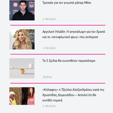
Τροχαίο για τον γνωστό ράπερ Mike
Lifestyle
Αγγελική Ηλιάδη: Η αποκάλυψη για τον Χριστό
και το «εκτυφλωτικό φως» που αντίκρισε
Lifestyle
Τα 3 ζώδια θα ευνοηθούν περισσότερο
Ζώδια
«Κόλαφος» η Τζούλια Αλεξανδράτου κατά της
Χρυσηίδας Δημουλίδου – Απειλεί ότι θα
κινηθεί νομικά
Lifestyle