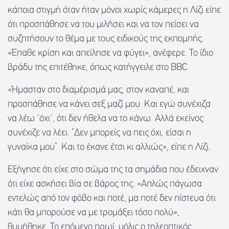
κάποια στιγμή όταν ήταν μόνοι χωρίς κάμερες η Λίζι είπε
ότι προσπάθησε να του μιλήσει και να τον πείσει να
συζητήσουν το θέμα με τους ειδικούς της εκπομπής.
«Έπαθε κρίση και απείλησε να φύγει», ανέφερε. Το ίδιο
βράδυ της επιτέθηκε, όπως κατήγγειλε στο BBC.
«Ήμασταν στο διαμέρισμά μας, στον καναπέ, και
προσπάθησε να κάνει σεξ μαζί μου. Και εγώ συνέχιζα
να λέω 'όχι', ότι δεν ήθελα να το κάνω. Αλλά εκείνος
συνέχιζε να λέει: “Δεν μπορείς να πεις όχι, είσαι η
γυναίκα μου”. Και το έκανε έτσι κι αλλιώς», είπε η Λίζι.
Εξήγησε ότι είχε στο σώμα της τα σημάδια που έδειχναν
ότι είχε ασκήσει βία σε βάρος της. «Απλώς πάγωσα
εντελώς από τον φόβο και ποτέ, μα ποτέ δεν πίστευα ότι
κάτι θα μπορούσε να με τρομάξει τόσο πολύ»,
θυμήθηκε. Το επόμενο πρωί, μόλις ο τηλεοπτικός