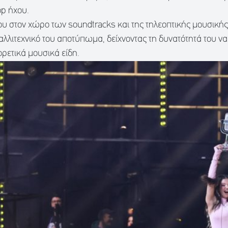
p ήχου.
ου στον χώρο των soundtracks και της τηλεοπτικής μουσικής
λλιτεχνικό του αποτύπωμα, δείχνοντας τη δυνατότητά του να 
ρετικά μουσικά είδη.