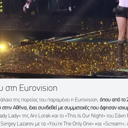
ου στη Eurovision
φάλαιο της πορείας του παραμένει η Eurovision,
όπου από το 2
 στην Αθήνα, έχει συνδεθεί με συμμετοχές που άφησαν ισχυ
dy Lady» της Ani Lorak και το «This Is Our Night» του Σάκη
του Sergey Lazarev με τα «You’re The Only One» και «Scream»