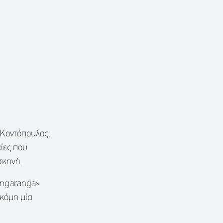
 Κοντόπουλος,
χίες που
σκηνή.
Bangaranga»
ακόμη μία