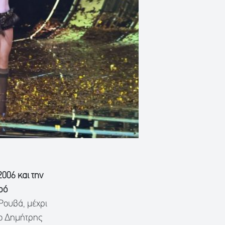
006 και την
ρό
 Ρουβά, μέχρι
, ο Δημήτρης