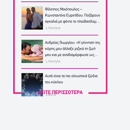
Φίλιππος Μιχόπουλος –
Κωνσταντίνα Ευριπίδου: Ποζάρουν
αγκαλιά με φόντο το ηλιοβασίλεμα
της Σαντορίνης
Lifestyle
Ανδρέας Γεωργίου: «Η γέννηση της
κόρης μου άλλαξε ριζικά τη ζωή
μου και με αναδιαμόρφωσε ως
άνθρωπο»
Lifestyle
Αυτά είναι τα πιο ελκυστικά ζώδια
του κύκλου
ΔΕΙΤΕ ΠΕΡΙΣΣΟΤΕΡΑ
Ζώδια