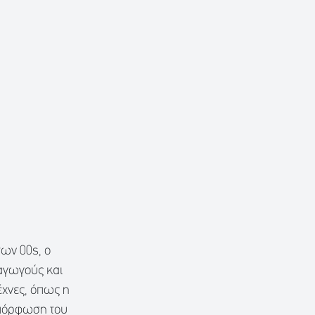
των 00s, ο
αγωγούς και
έχνες, όπως η
αμόρφωση του