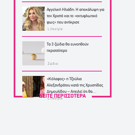
Αγγελική Ηλιάδη: Η αποκάλυψη για
τον Χριστό και το «εκτυφλωτικό
φως» που αντίκρισε
Lifestyle
Τα 3 ζώδια θα ευνοηθούν
περισσότερο
Ζώδια
«Κόλαφος» η Τζούλια
Αλεξανδράτου κατά της Χρυσηίδας
Δημουλίδου – Απειλεί ότι θα
ΔΕΙΤΕ ΠΕΡΙΣΣΟΤΕΡΑ
κινηθεί νομικά
Lifestyle