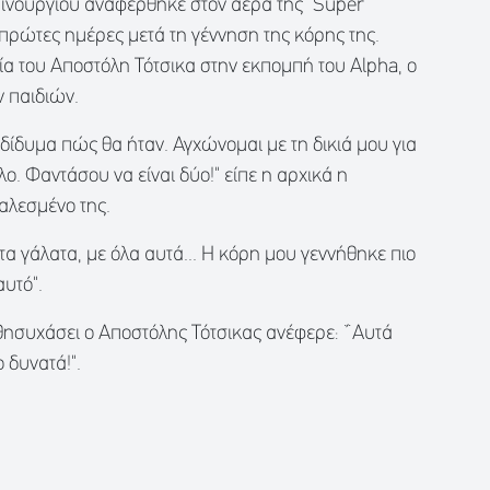
αινούργιου αναφέρθηκε στον αέρα της "Super
 πρώτες ημέρες μετά τη γέννηση της κόρης της.
α του Αποστόλη Τότσικα στην εκπομπή του Alpha, ο
ν παιδιών.
ίδυμα πώς θα ήταν. Αγχώνομαι με τη δικιά μου για
λλο. Φαντάσου να είναι δύο!" είπε η αρχικά η
αλεσμένο της.
τα γάλατα, με όλα αυτά... Η κόρη μου γεννήθηκε πιο
υτό".
θησυχάσει ο Αποστόλης Τότσικας ανέφερε: ΅Αυτά
ο δυνατά!".